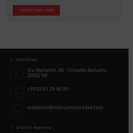
Contattaci
Via Matteotti, 66 - Cinisello Balsamo
20092 MI
Opens
+39 02 61 29 86 99
in
Opens
a
in
new
matteotti@milanomotors4x4.com
Opens
your
tab
in
application
your
application
Orari Di Apertura