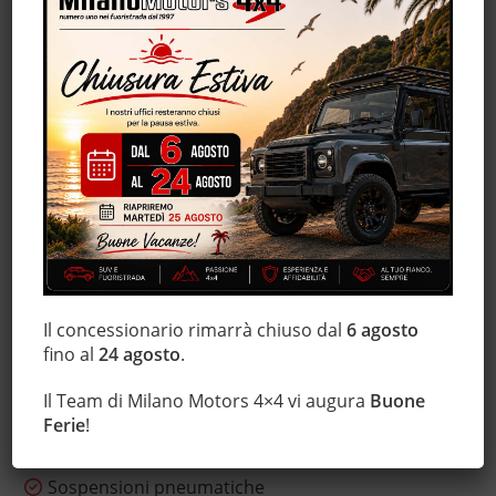
Hill holder
Immobilizzatore elettronico
Interni in pelle
Isofix
Luci diurne
Marmitta catalitica
Monitoraggio pressione pneumatici
MP3
Portellone posteriore elettrico
Regolazione elettrica sedili
Il concessionario rimarrà chiuso dal
6 agosto
Sensore di luce
fino al
24 agosto
.
Sensore di pioggia
Sensori di parcheggio posteriori
Il Team di Milano Motors 4×4 vi augura
Buone
Servosterzo
Ferie
!
Sistema di navigazione
Sospensioni pneumatiche