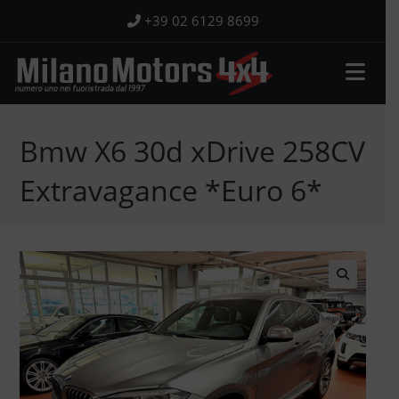
Salta
+39 02 6129 8699
al
contenuto
Bmw X6 30d xDrive 258CV
Extravagance *Euro 6*
🔍