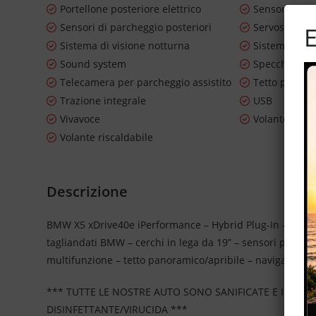
Portellone posteriore elettrico
Sensore di l
Sensori di parcheggio posteriori
Servosterzo
E
Sistema di visione notturna
Sistema lavaf
Sound system
Specchietti la
Telecamera per parcheggio assistito
Tetto panor
Trazione integrale
USB
Vivavoce
Volante in pe
Volante riscaldabile
Descrizione
BMW X5 xDrive40e iPerformance – Hybrid Plug-In – allesti
tagliandati BMW – cerchi in lega da 19” – sensori park – e
multifunzione – tetto panoramico/apribile – navigatore ca
*** TUTTE LE NOSTRE AUTO SONO SANIFICATE E IGIEN
DISINFETTANTE/VIRUCIDA ***