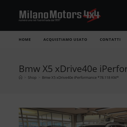
Salta
al
contenuto
HOME
ACQUISTIAMO USATO
CONTATTI
Bmw X5 xDrive40e iPerf
>
Shop
>
Bmw X5 xDrive40e iPerformance *78.118 KM*