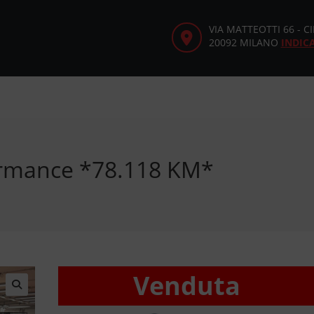
VIA MATTEOTTI 66 - 
20092 MILANO
INDIC
ormance *78.118 KM*
Venduta
🔍