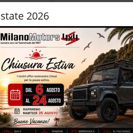
uce
Sensore di pioggia
Sistema di navigazione
state 2026
ari
Sospensioni pneumatiche
terali elettrici
Start/Stop Automatico
ama
Tettuccio apribile
Vetri oscurati
lle
Volante multifunzione
mento Luxury – euro 6B – 78.118 km certificati, garantiti e
legante interno in pelle – 245 CV – vernice metallizzata – volante
rtografico – retrocamera – portellone posteriore elettrico
IZZATE CON TRATTAMENTI DI VAPORE, OZONO E