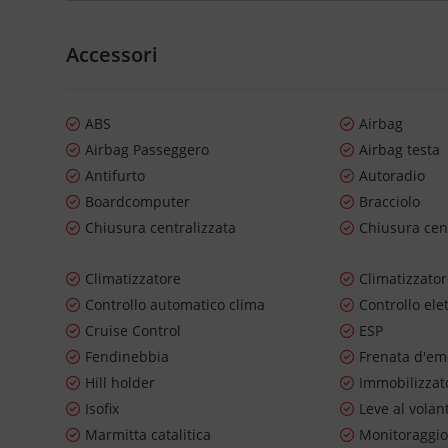
Accessori
ABS
Airbag
Airbag Passeggero
Airbag testa
Antifurto
Autoradio
Boardcomputer
Bracciolo
Chiusura centralizzata
Chiusura cen
Climatizzatore
Climatizzato
Controllo automatico clima
Controllo ele
Cruise Control
ESP
Fendinebbia
Frenata d'em
Hill holder
Immobilizzato
Isofix
Leve al volan
Marmitta catalitica
Monitoraggio