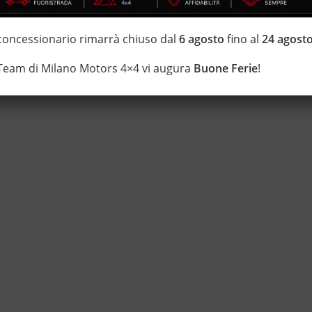
di estensione della garanzia con i leader del mercato ”Opteven” e
 concessionario rimarrà chiuso dal
6 agosto
fino al
24 agost
0 anni Numeri Uno Nei Fuoristrada con un’ esposizione da più di
 Team di Milano Motors 4×4 vi augura
Buone Ferie
!