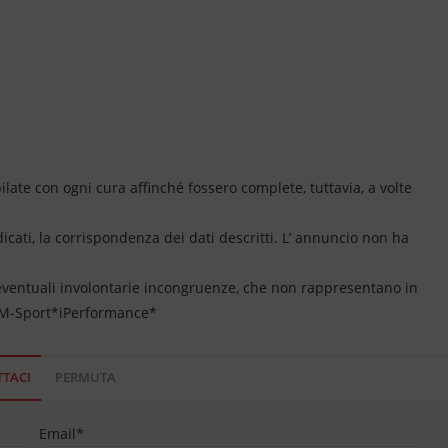
ate con ogni cura affinché fossero complete, tuttavia, a volte
dicati, la corrispondenza dei dati descritti. L’ annuncio non ha
 eventuali involontarie incongruenze, che non rappresentano in
*M-Sport*iPerformance*
TACI
PERMUTA
Email
*