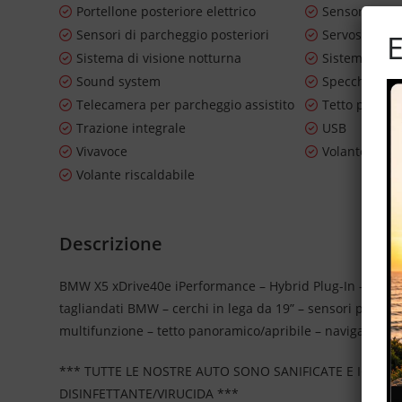
Portellone posteriore elettrico
Sensore di l
Sensori di parcheggio posteriori
Servosterzo
E
Sistema di visione notturna
Sistema lavaf
Sound system
Specchietti la
Telecamera per parcheggio assistito
Tetto panor
Trazione integrale
USB
Vivavoce
Volante in pe
Volante riscaldabile
Descrizione
BMW X5 xDrive40e iPerformance – Hybrid Plug-In – allesti
tagliandati BMW – cerchi in lega da 19” – sensori park – e
multifunzione – tetto panoramico/apribile – navigatore ca
*** TUTTE LE NOSTRE AUTO SONO SANIFICATE E IGIEN
DISINFETTANTE/VIRUCIDA ***