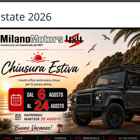
uce
Sensore di pioggia
Sistema di navigazione
state 2026
ari
Sospensioni pneumatiche
terali elettrici
Start/Stop Automatico
ama
Tettuccio apribile
Vetri oscurati
lle
Volante multifunzione
mento Luxury – euro 6B – 78.118 km certificati, garantiti e
legante interno in pelle – 245 CV – vernice metallizzata – volante
rtografico – retrocamera – portellone posteriore elettrico
IZZATE CON TRATTAMENTI DI VAPORE, OZONO E