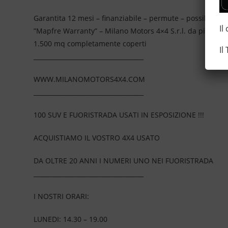
Garantita 12 mesi – finanziabile – permute – possibilità 
Il
”Mapfre Warranty” – Milano Motors 4×4 S.r.l. da più di 2
1.500 mq completamente coperti
Il
____________________________________
WWW.MILANOMOTORS4X4.COM
____________________________________
100 SUV E FUORISTRADA USATI IN ESPOSIZIONE !!!
ACQUISTIAMO IL VOSTRO 4X4 USATO
DA OLTRE 20 ANNI I NUMERI UNO NEI FUORISTRADA
____________________________________
I NOSTRI ORARI:
LUNEDI: 14.30 – 19.00