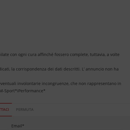
ate con ogni cura affinché fossero complete, tuttavia, a volte
dicati, la corrispondenza dei dati descritti. L’ annuncio non ha
 eventuali involontarie incongruenze, che non rappresentano in
*M-Sport*iPerformance*
TACI
PERMUTA
Email
*