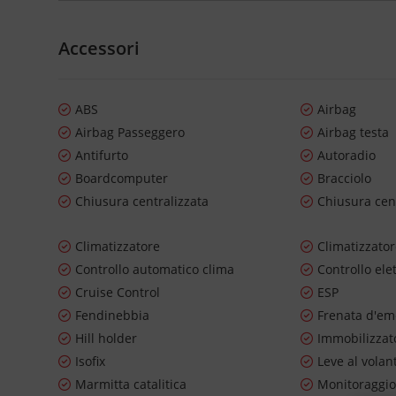
Accessori
ABS
Airbag
Airbag Passeggero
Airbag testa
Antifurto
Autoradio
Boardcomputer
Bracciolo
Chiusura centralizzata
Chiusura cen
Climatizzatore
Climatizzato
Controllo automatico clima
Controllo ele
Cruise Control
ESP
Fendinebbia
Frenata d'em
Hill holder
Immobilizzato
Isofix
Leve al volan
Marmitta catalitica
Monitoraggio