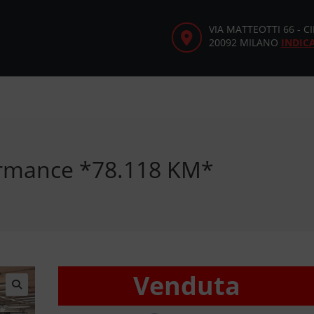
VIA MATTEOTTI 66 - 
20092 MILANO
INDIC
ormance *78.118 KM*
Venduta
🔍