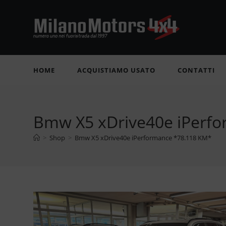
Salta
al
contenuto
HOME
ACQUISTIAMO USATO
CONTATTI
Bmw X5 xDrive40e iPerf
>
Shop
>
Bmw X5 xDrive40e iPerformance *78.118 KM*