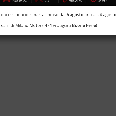
di estensione della garanzia con i leader del mercato ”Opteven” e
 concessionario rimarrà chiuso dal
6 agosto
fino al
24 agost
0 anni Numeri Uno Nei Fuoristrada con un’ esposizione da più di
 Team di Milano Motors 4×4 vi augura
Buone Ferie
!