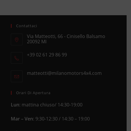
Contattaci
Via Matteotti, 66 - Cinisello Balsamo
20092 MI
Opens
+39 02 61 29 86 99
in
Opens
a
in
new
matteotti@milanomotors4x4.com
Opens
your
tab
in
application
your
application
Orari Di Apertura
Lun
: mattina chiuso/ 14:30-19:00
Mar – Ven
: 9:30-12:30 / 14:30 – 19:00