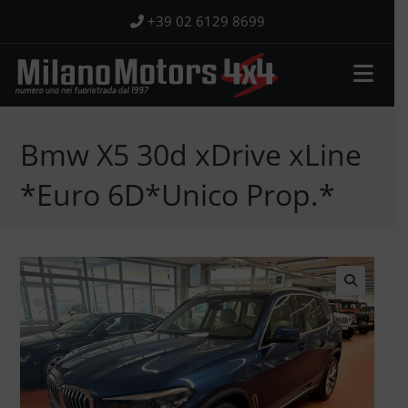
Salta
+39 02 6129 8699
al
contenuto
Bmw X5 30d xDrive xLine
*Euro 6D*Unico Prop.*
🔍