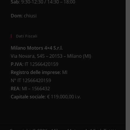
Sab
: 9:30-12:30 / 14:30 – 18:00
Dom
: chiusi
Dati Fiscali
Milano Motors 4×4 S.r.l.
Via Novara, 545 – 20153 – Milano (MI)
P.IVA
:
IT 12566420159
Registro delle imprese
:
MI
N°
IT 12566420159
REA
:
MI – 1566432
Capitale sociale
: €
119.000,00 i.v.