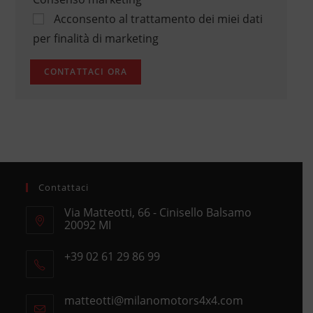
Acconsento al trattamento dei miei dati
per finalità di marketing
Contattaci
Via Matteotti, 66 - Cinisello Balsamo
20092 MI
Opens
+39 02 61 29 86 99
in
Opens
a
in
new
matteotti@milanomotors4x4.com
Opens
your
tab
in