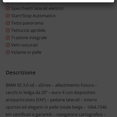
Sound system
Specchietti laterali elettrici
Start/Stop Automatico
Tetto panorama
Tettuccio apribile
Trazione integrale
Vetri oscurati
Volante in pelle
Descrizione
BMW X5 3.0 sd – xDrive – allestimento Futura –
cerchi in ledga da 20” – euro 4 con dispositivo
antiparticolato (FAP) – pedane laterali – interni
sportivi ed eleganti in pelle totale beige – 1664.1546
km certificati e garantiti – navigatore cartografico –