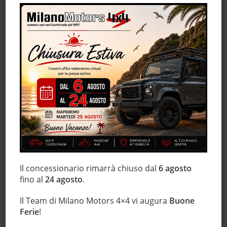
Immobilizzatore elettronico
Interni in pelle
Isofix
Lettore CD
Leve al volante
Luci diurne
Monitoraggio pressione pneumatici
MP3
Regolazione elettrica sedili
Sensore di luce
Sensore di pioggia
Sensori di parcheggio posteriori
Il concessionario rimarrà chiuso dal
6 agosto
Servosterzo
fino al
24 agosto
.
Sistema di navigazione
Sistema di visione notturna
Il Team di Milano Motors 4×4 vi augura
Buone
Ferie
!
Sospensioni pneumatiche