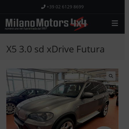
Salta
+39 02 6129 8699
al
contenuto
X5 3.0 sd xDrive Futura
🔍