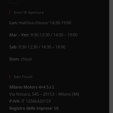
application
your
application
Orari Di Apertura
Lun
: mattina chiuso/ 14:30-19:00
Mar – Ven
: 9:30-12:30 / 14:30 – 19:00
Sab
: 9:30-12:30 / 14:30 – 18:00
Dom
: chiusi
Dati Fiscali
Milano Motors 4×4 S.r.l.
Via Novara, 545 – 20153 – Milano (MI)
P.IVA
:
IT 12566420159
Registro delle imprese
:
MI