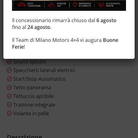
Lettore CD
Luci diurne
Marmitta catalitica
Il concessionario rimarrà chiuso dal
6 agosto
Monitoraggio pressione pneumatici
fino al
24 agosto
.
MP3
Il Team di Milano Motors 4×4 vi augura
Buone
Servosterzo
Ferie
!
Sospensioni sportive
Sound system
Specchietti laterali elettrici
Start/Stop Automatico
Tetto panorama
Tettuccio apribile
Trazione integrale
Volante in pelle
Descrizione