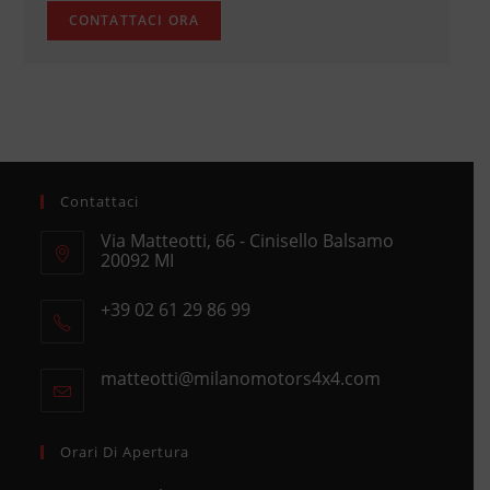
Contattaci
Via Matteotti, 66 - Cinisello Balsamo
20092 MI
Opens
+39 02 61 29 86 99
in
Opens
a
in
new
matteotti@milanomotors4x4.com
Opens
your
tab
in
application
your
application
Orari Di Apertura