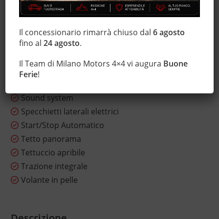
Lettore CD
Luci diurne
Marmitta catalitica
Il concessionario rimarrà chiuso dal
6 agosto
Monitoraggio pressione pneumatici
fino al
24 agosto
.
MP3
Il Team di Milano Motors 4×4 vi augura
Buone
Servosterzo
Ferie
!
Sospensioni sportive
Sound system
Specchietti laterali elettrici
Start/Stop Automatico
Tetto panorama
Tettuccio apribile
Trazione integrale
Volante in pelle
Descrizione