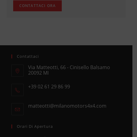
Contattaci
Via Matteotti, 66 - Cinisello Balsamo
20092 MI
Opens
+39 02 61 29 86 99
in
Opens
a
in
new
matteotti@milanomotors4x4.com
Opens
your
tab
in
application
your
application
Orari Di Apertura