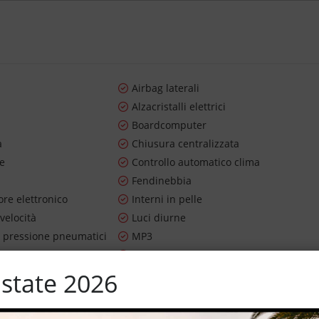
Airbag laterali
Alzacristalli elettrici
Boardcomputer
a
Chiusura centralizzata
re
Controllo automatico clima
Fendinebbia
re elettronico
Interni in pelle
 velocità
Luci diurne
 pressione pneumatici
MP3
ioggia
Servosterzo
m
Specchietti laterali elettrici
state 2026
ama
Tettuccio apribile
Volante in pelle