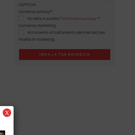
CAPTCHA
Consenso privacy
*
Ho letto e accetto
l'informativa privacy
*
Consenso marketing
Acconsento al trattamento dei miei dati per
finalità di marketing
X