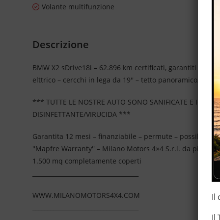
Volante multifunzione
Descrizione
BMW X2 sDrive18i – 62.896 km certificati, garantiti e tag
elttrico – cercchi in lega da 19'' – tetto panoramico/apribi
*** TUTTE LE NOSTRE AUTO SONO SANIFICATE E IGIEN
DISINFETTANTE/VIRUCIDA ***
Garantita 12 mesi – finanziabile – permute – possibilità d
''Mapfre Warranty'' – Milano Motors 4×4 S.r.l. da più di
1.500 mq completamente coperti
____________________________________
WWW.MILANOMOTORS4X4.COM
Il
____________________________________
Il