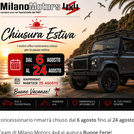
liandati BMW Italia – volante multifunzione – portellone posteriore
le – vernice metallizzata – specchietti elettrici
IZZATE CON TRATTAMENTI DI VAPORE, OZONO E
i estensione della garanzia con i leader del mercato ''Opteven'' e
 20 anni Numeri Uno Nei Fuoristrada con un' esposizione da più di
 concessionario rimarrà chiuso dal
6 agosto
fino al
24 agost
 Team di Milano Motors 4×4 vi augura
Buone Ferie
!