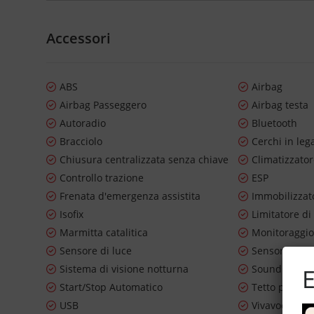
Accessori
ABS
Airbag
Airbag Passeggero
Airbag testa
Autoradio
Bluetooth
Bracciolo
Cerchi in leg
Chiusura centralizzata senza chiave
Climatizzato
Controllo trazione
ESP
Frenata d'emergenza assistita
Immobilizzato
Isofix
Limitatore di
Marmitta catalitica
Monitoraggio
Sensore di luce
Sensore di p
Sistema di visione notturna
Sound syste
E
Start/Stop Automatico
Tetto panor
USB
Vivavoce