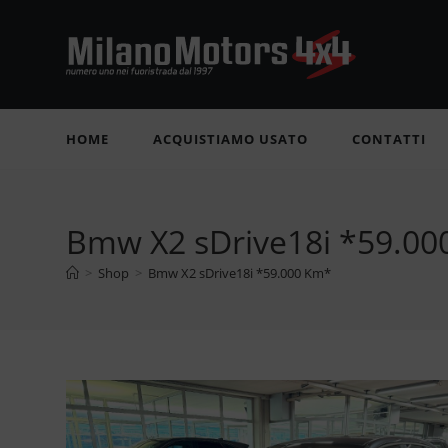
Salta
al
contenuto
HOME
ACQUISTIAMO USATO
CONTATTI
Bmw X2 sDrive18i *59.0
>
Shop
>
Bmw X2 sDrive18i *59.000 Km*