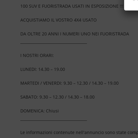
100 SUV E FUORISTRADA USATI IN ESPOSIZIONE !!!
ACQUISTIAMO IL VOSTRO 4X4 USATO
DA OLTRE 20 ANNI I NUMERI UNO NEI FUORISTRADA
____________________________________
I NOSTRI ORARI:
LUNEDI: 14.30 – 19.00
MARTEDI / VENERDI: 9.30 – 12.30 / 14.30 – 19.00
SABATO: 9.30 – 12.30 / 14.30 – 18.00
DOMENICA: Chiusi
____________________________________
Le informazioni contenute nell'annuncio sono state compil