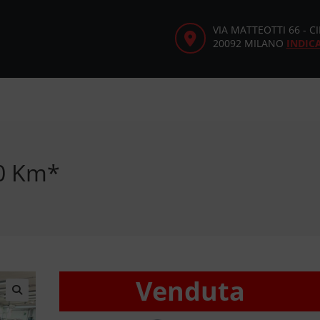
VIA MATTEOTTI 66 - 
20092 MILANO
INDIC
00 Km*
Venduta
🔍