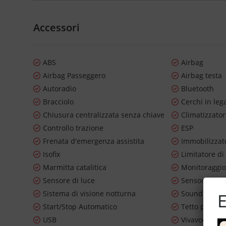
Accessori
ABS
Airbag
Airbag Passeggero
Airbag testa
Autoradio
Bluetooth
Bracciolo
Cerchi in leg
Chiusura centralizzata senza chiave
Climatizzato
Controllo trazione
ESP
Frenata d'emergenza assistita
Immobilizzato
Isofix
Limitatore di
Marmitta catalitica
Monitoraggio
Sensore di luce
Sensore di p
Sistema di visione notturna
Sound syste
E
Start/Stop Automatico
Tetto panor
USB
Vivavoce