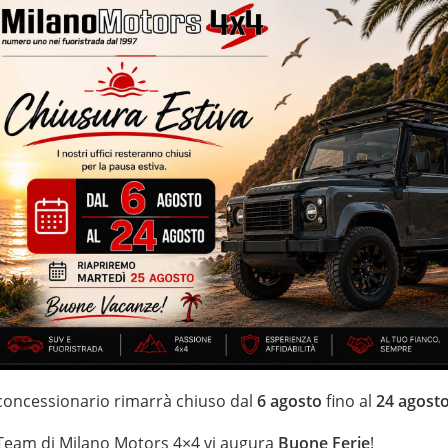
liandati BMW Italia – volante multifunzione – portellone posteriore
le – vernice metallizzata – specchietti elettrici
IZZATE CON TRATTAMENTI DI VAPORE, OZONO E
i estensione della garanzia con i leader del mercato ''Opteven'' e
 20 anni Numeri Uno Nei Fuoristrada con un' esposizione da più di
 concessionario rimarrà chiuso dal
6 agosto
fino al
24 agost
 Team di Milano Motors 4×4 vi augura
Buone Ferie
!