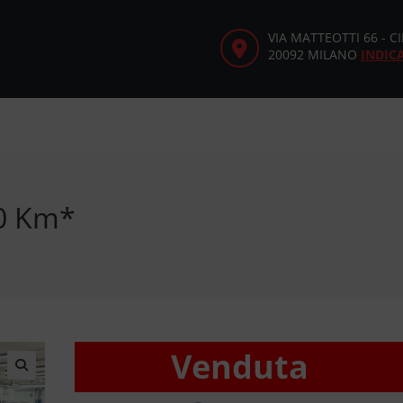
VIA MATTEOTTI 66 - 
20092 MILANO
INDIC
00 Km*
Venduta
🔍