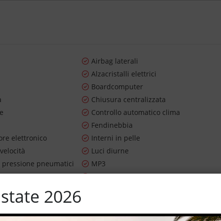
Airbag laterali
Alzacristalli elettrici
Boardcomputer
a
Chiusura centralizzata
re
Controllo automatico clima
Fendinebbia
re elettronico
Interni in pelle
 velocità
Luci diurne
 pressione pneumatici
MP3
ioggia
Servosterzo
m
Specchietti laterali elettrici
state 2026
ama
Tettuccio apribile
Volante in pelle