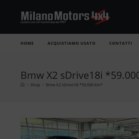
Salta
al
contenuto
HOME
ACQUISTIAMO USATO
CONTATTI
Bmw X2 sDrive18i *59.0
>
Shop
>
Bmw X2 sDrive18i *59.000 Km*