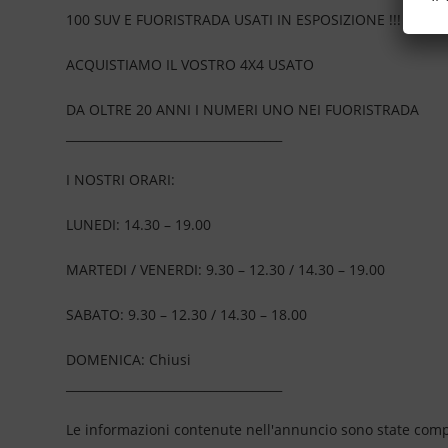
100 SUV E FUORISTRADA USATI IN ESPOSIZIONE !!!
ACQUISTIAMO IL VOSTRO 4X4 USATO
DA OLTRE 20 ANNI I NUMERI UNO NEI FUORISTRADA
____________________________________
I NOSTRI ORARI:
LUNEDI: 14.30 – 19.00
MARTEDI / VENERDI: 9.30 – 12.30 / 14.30 – 19.00
SABATO: 9.30 – 12.30 / 14.30 – 18.00
DOMENICA: Chiusi
____________________________________
Le informazioni contenute nell'annuncio sono state compil