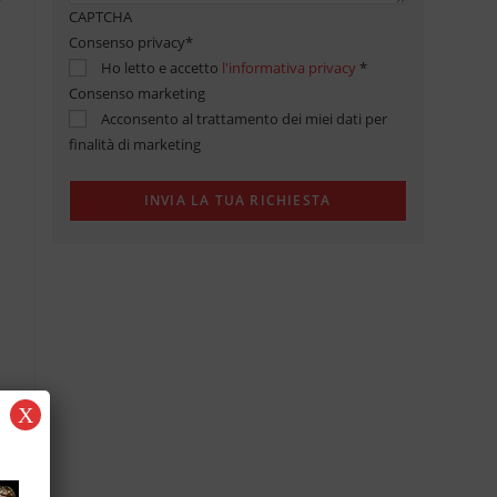
CAPTCHA
Consenso privacy
*
Ho letto e accetto
l'informativa privacy
*
Consenso marketing
Acconsento al trattamento dei miei dati per
finalità di marketing
X