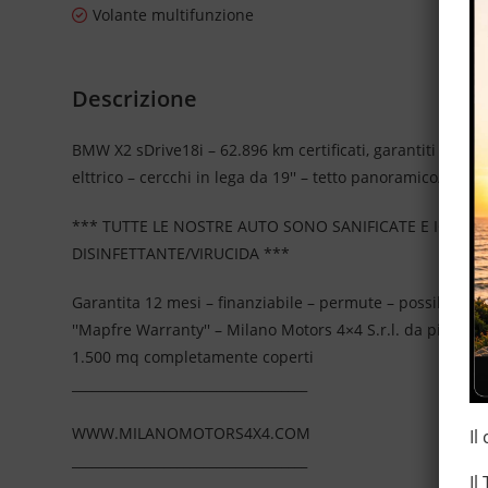
Volante multifunzione
Descrizione
BMW X2 sDrive18i – 62.896 km certificati, garantiti e tag
elttrico – cercchi in lega da 19'' – tetto panoramico/apribi
*** TUTTE LE NOSTRE AUTO SONO SANIFICATE E IGIEN
DISINFETTANTE/VIRUCIDA ***
Garantita 12 mesi – finanziabile – permute – possibilità d
''Mapfre Warranty'' – Milano Motors 4×4 S.r.l. da più di
1.500 mq completamente coperti
____________________________________
WWW.MILANOMOTORS4X4.COM
Il
____________________________________
Il