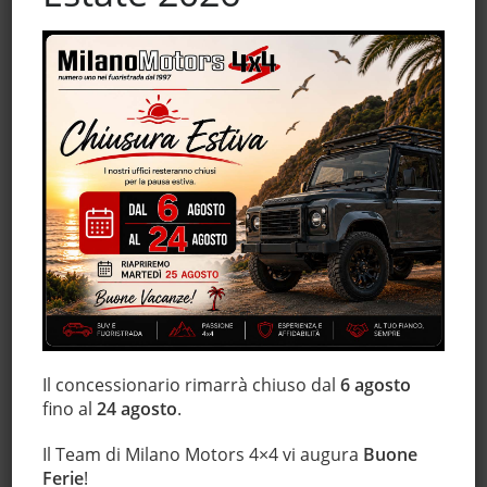
Frenata d'emergenza assistita
Freno di stazionamento elettrico
Hill holder
Immobilizzatore elettronico
Interni in pelle
Isofix
Leve al volante
Luci diurne
Luci diurne LED
Marmitta catalitica
Monitoraggio pressione pneumatici
MP3
Il concessionario rimarrà chiuso dal
6 agosto
Pacchetto sportivo
fino al
24 agosto
.
Schermo multifunzione interamente digitale
Sedile posteriore sdoppiato
Il Team di Milano Motors 4×4 vi augura
Buone
Sensore di luce
Ferie
!