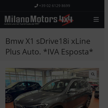
Salta
+39 02 6129 8699
al
contenuto
Bmw X1 sDrive18i xLine
Plus Auto. *IVA Esposta*
🔍