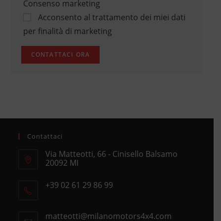
Consenso marketing
Acconsento al trattamento dei miei dati
per finalità di marketing
Contattaci
Via Matteotti, 66 - Cinisello Balsamo
20092 MI
Opens
+39 02 61 29 86 99
in
Opens
a
in
new
matteotti@milanomotors4x4.com
Opens
your