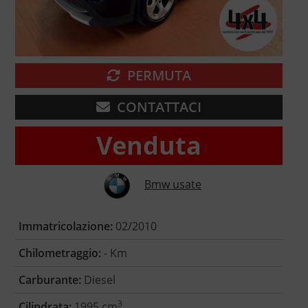
PERMUTA
CONTATTACI
Venduta
Bmw usate
Immatricolazione:
02/2010
Chilometraggio:
- Km
Carburante:
Diesel
3
Cilindrata:
1995 cm