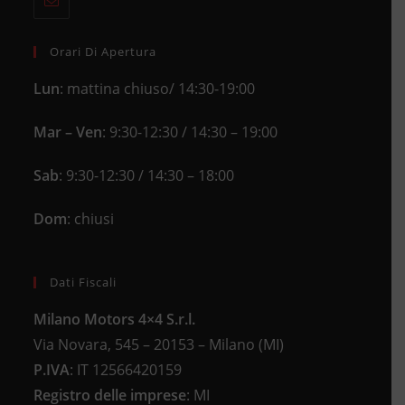
tab
in
application
your
application
Orari Di Apertura
Lun
: mattina chiuso/ 14:30-19:00
Mar – Ven
: 9:30-12:30 / 14:30 – 19:00
Sab
: 9:30-12:30 / 14:30 – 18:00
Dom
: chiusi
Dati Fiscali
Milano Motors 4×4 S.r.l.
Via Novara, 545 – 20153 – Milano (MI)
P.IVA
:
IT 12566420159
Registro delle imprese
:
MI