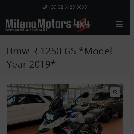
Salta
+39 02 6129 8699
al
contenuto
Bmw R 1250 GS *Model
Year 2019*
🔍