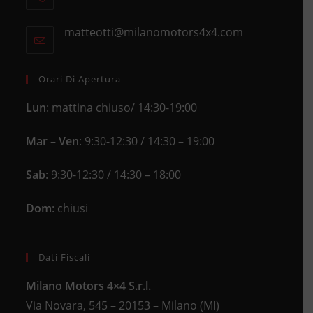
Opens
a
in
new
matteotti@milanomotors4x4.com
Opens
your
tab
in
application
your
application
Orari Di Apertura
Lun
: mattina chiuso/ 14:30-19:00
Mar – Ven
: 9:30-12:30 / 14:30 – 19:00
Sab
: 9:30-12:30 / 14:30 – 18:00
Dom
: chiusi
Dati Fiscali
Milano Motors 4×4 S.r.l.
Via Novara, 545 – 20153 – Milano (MI)