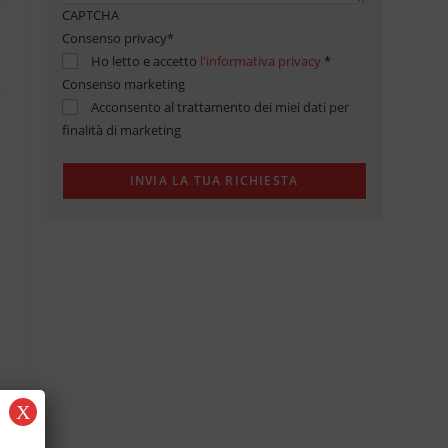
CAPTCHA
Consenso privacy
*
Ho letto e accetto
l'informativa privacy
*
Consenso marketing
Acconsento al trattamento dei miei dati per
finalità di marketing
X