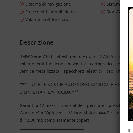
Sistema di navigazione
Sistema di vi
Specchietti laterali elettrici
Start/Stop A
Volante multifunzione
Descrizione
BMW Serie 730d – allestimento Futura – 57.505 km certific
volante multifunzione – navigatore cartografico – euro 5A 
vernice metallizzata – specchietti elettrici – sedili regola
*** TUTTE LE NOSTRE AUTO SONO SANIFICATE E IGIEN
DISINFETTANTE/VIRUCIDA ***
Garantita 12 mesi – finanziabile – permute – possibilità 
Warranty” o ”Opteven” – Milano Motors 4×4 S.r.l. da più
di 1.500 mq completamente coperti
____________________________________
Il