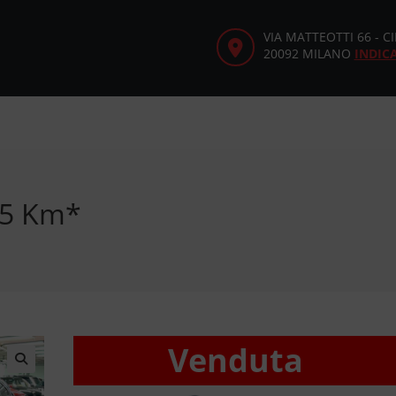
VIA MATTEOTTI 66 - 
20092 MILANO
INDIC
05 Km*
Venduta
🔍