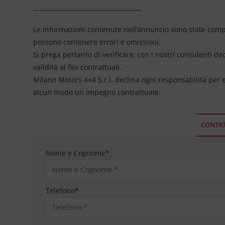
____________________________________
Le informazioni contenute nell’annuncio sono state compil
possono contenere errori e omissioni.
Si prega pertanto di verificare, con i nostri consulenti de
validità ai fini contrattuali.
Milano Motors 4×4 S.r.l. declina ogni responsabilità per
alcun modo un impegno contrattuale.
CONTAT
Nome e Cognome
*
Telefono
*