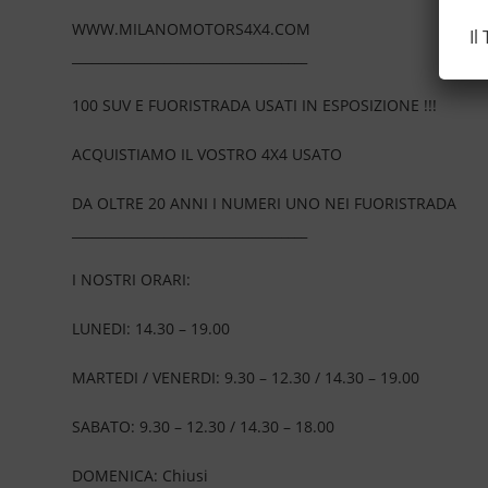
WWW.MILANOMOTORS4X4.COM
Il
____________________________________
100 SUV E FUORISTRADA USATI IN ESPOSIZIONE !!!
ACQUISTIAMO IL VOSTRO 4X4 USATO
DA OLTRE 20 ANNI I NUMERI UNO NEI FUORISTRADA
____________________________________
I NOSTRI ORARI:
LUNEDI: 14.30 – 19.00
MARTEDI / VENERDI: 9.30 – 12.30 / 14.30 – 19.00
SABATO: 9.30 – 12.30 / 14.30 – 18.00
DOMENICA: Chiusi