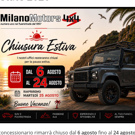
sione notturna
Sospensioni pneumatiche
utomatico
Volante in pelle
ati e garantiti – cerchi in lega da 20” – cambio automatico –
con dispositivo antiparticolato (FAP) –
bili elettricamente – sensori park
IZZATE CON TRATTAMENTI DI VAPORE, OZONO E
di estensione della garanzia con i leader del mercato ”Mapfre
 di 20 anni Numeri Uno Nei Fuoristrada con un’ esposizione da più
 concessionario rimarrà chiuso dal
6 agosto
fino al
24 agost