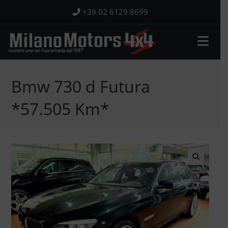
Salta
+39 02 6129 8699
al
contenuto
Bmw 730 d Futura
*57.505 Km*
🔍