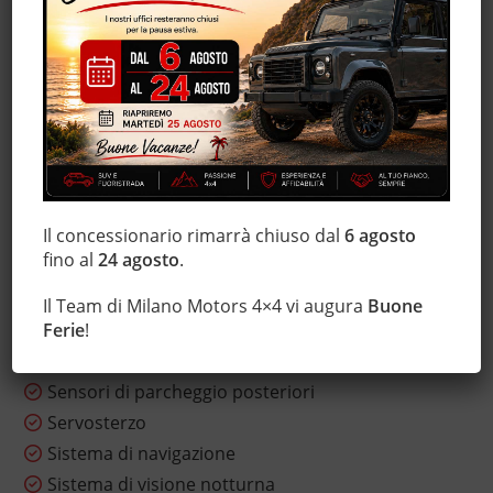
Interni in pelle
Isofix
Lettore CD
Leve al volante
Luci diurne
Marmitta catalitica
Monitoraggio pressione pneumatici
Il concessionario rimarrà chiuso dal
6 agosto
MP3
fino al
24 agosto
.
Regolazione elettrica sedili
Sensore di luce
Il Team di Milano Motors 4×4 vi augura
Buone
Sensore di pioggia
Ferie
!
Sensori di parcheggio anteriori
Sensori di parcheggio posteriori
Servosterzo
Sistema di navigazione
Sistema di visione notturna