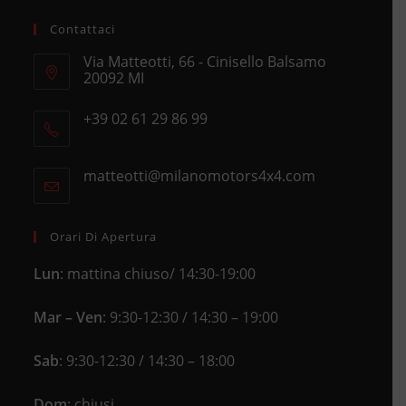
Contattaci
Via Matteotti, 66 - Cinisello Balsamo
20092 MI
Opens
+39 02 61 29 86 99
in
Opens
a
in
new
matteotti@milanomotors4x4.com
Opens
your
tab
in
application
your
application
Orari Di Apertura
Lun
: mattina chiuso/ 14:30-19:00
Mar – Ven
: 9:30-12:30 / 14:30 – 19:00
Sab
: 9:30-12:30 / 14:30 – 18:00
Dom
: chiusi