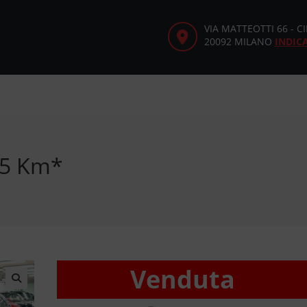
VIA MATTEOTTI 66 - 
20092 MILANO
INDIC
05 Km*
Venduta
🔍