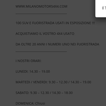
WWW.MILANOMOTORS4X4.COM
Il
____________________________________
100 SUV E FUORISTRADA USATI IN ESPOSIZIONE !!!
ACQUISTIAMO IL VOSTRO 4X4 USATO
DA OLTRE 20 ANNI I NUMERI UNO NEI FUORISTRADA
____________________________________
I NOSTRI ORARI:
LUNEDI: 14.30 – 19.00
MARTEDI / VENERDI: 9.30 – 12.30 / 14.30 – 19.00
SABATO: 9.30 – 12.30 / 14.30 – 18.00
DOMENICA: Chiusi