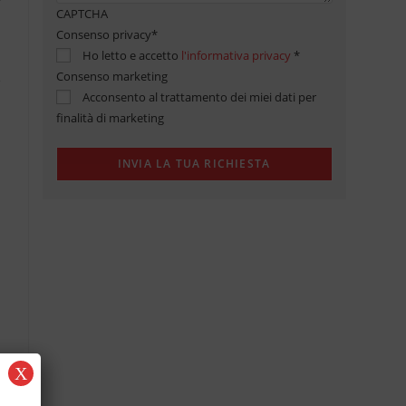
CAPTCHA
Consenso privacy
*
Ho letto e accetto
l'informativa privacy
*
Consenso marketing
Acconsento al trattamento dei miei dati per
finalità di marketing
X