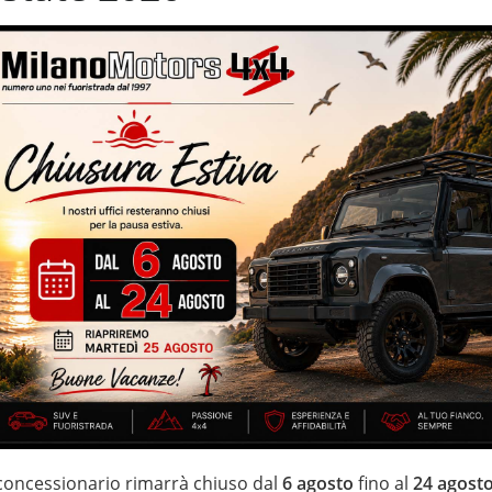
sione notturna
Sospensioni pneumatiche
utomatico
Volante in pelle
ati e garantiti – cerchi in lega da 20” – cambio automatico –
con dispositivo antiparticolato (FAP) –
bili elettricamente – sensori park
IZZATE CON TRATTAMENTI DI VAPORE, OZONO E
di estensione della garanzia con i leader del mercato ”Mapfre
 di 20 anni Numeri Uno Nei Fuoristrada con un’ esposizione da più
 concessionario rimarrà chiuso dal
6 agosto
fino al
24 agost