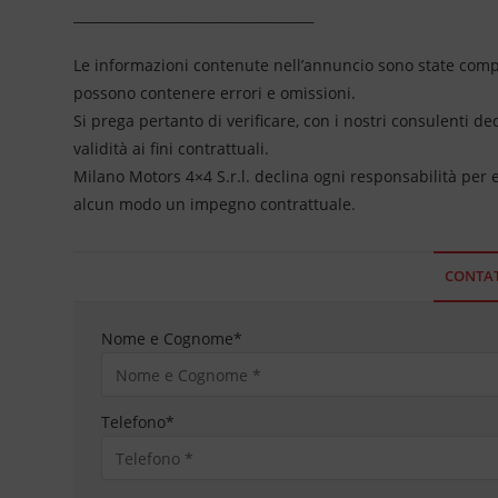
____________________________________
Le informazioni contenute nell’annuncio sono state compil
possono contenere errori e omissioni.
Si prega pertanto di verificare, con i nostri consulenti de
validità ai fini contrattuali.
Milano Motors 4×4 S.r.l. declina ogni responsabilità per
alcun modo un impegno contrattuale.
CONTAT
Nome e Cognome
*
Telefono
*