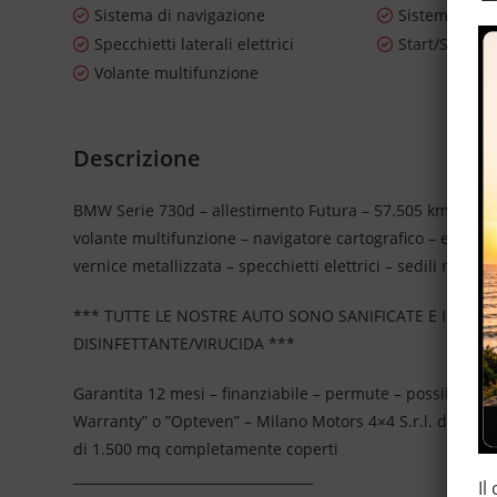
Sistema di navigazione
Sistema di vi
Specchietti laterali elettrici
Start/Stop A
Volante multifunzione
Descrizione
BMW Serie 730d – allestimento Futura – 57.505 km certific
volante multifunzione – navigatore cartografico – euro 5A 
vernice metallizzata – specchietti elettrici – sedili regola
*** TUTTE LE NOSTRE AUTO SONO SANIFICATE E IGIEN
DISINFETTANTE/VIRUCIDA ***
Garantita 12 mesi – finanziabile – permute – possibilità 
Warranty” o ”Opteven” – Milano Motors 4×4 S.r.l. da più
di 1.500 mq completamente coperti
____________________________________
Il