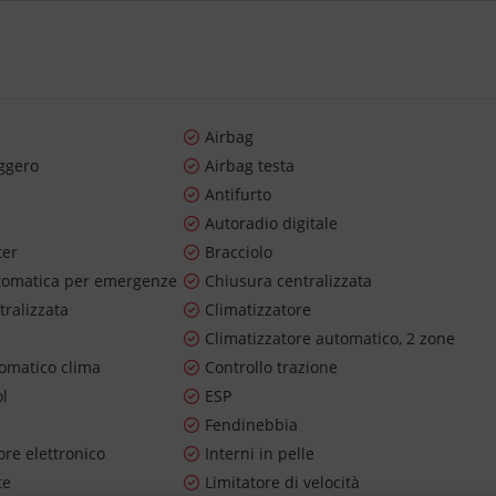
Airbag
ggero
Airbag testa
o
Antifurto
Autoradio digitale
ter
Bracciolo
tomatica per emergenze
Chiusura centralizzata
tralizzata
Climatizzatore
Climatizzatore automatico, 2 zone
tomatico clima
Controllo trazione
ol
ESP
Fendinebbia
re elettronico
Interni in pelle
te
Limitatore di velocità