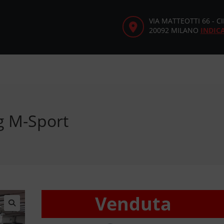
VIA MATTEOTTI 66 - 
20092 MILANO
INDIC
g M-Sport
Venduta
🔍