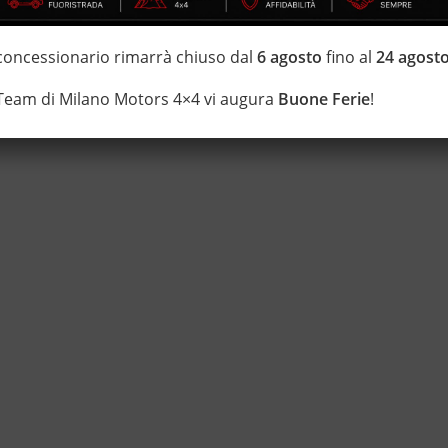
di estensione della garanzia con i leader del mercato ”Opteven” e
 concessionario rimarrà chiuso dal
6 agosto
fino al
24 agost
0 anni Numeri Uno Nei Fuoristrada con un’ esposizione da più di
 Team di Milano Motors 4×4 vi augura
Buone Ferie
!