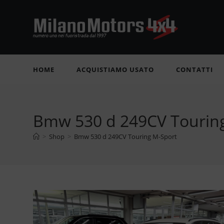
Salta
al
contenuto
HOME
ACQUISTIAMO USATO
CONTATTI
Bmw 530 d 249CV Tourin
>
Shop
>
Bmw 530 d 249CV Touring M-Sport