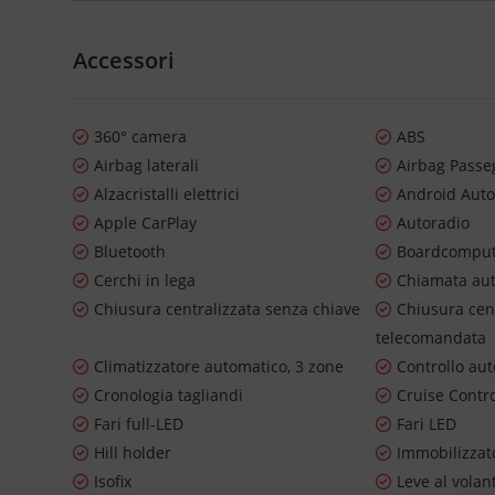
Accessori
360° camera
ABS
Airbag laterali
Airbag Passe
Alzacristalli elettrici
Android Aut
Apple CarPlay
Autoradio
Bluetooth
Boardcompu
Cerchi in lega
Chiamata au
Chiusura centralizzata senza chiave
Chiusura cen
telecomandata
Climatizzatore automatico, 3 zone
Controllo au
Cronologia tagliandi
Cruise Contr
Fari full-LED
Fari LED
Hill holder
Immobilizzato
Isofix
Leve al volan