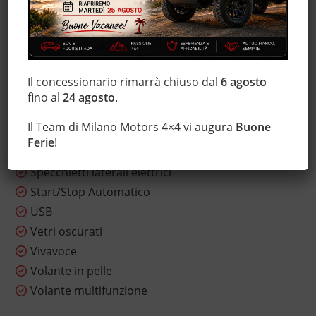
Sensore di luce
Sensore di pioggia
Sensori di parcheggio anteriori
Sensori di parcheggio posteriori
Il concessionario rimarrà chiuso dal
6 agosto
Servosterzo
fino al
24 agosto
.
Sistema di navigazione
Il Team di Milano Motors 4×4 vi augura
Buone
Sistema di visione notturna
Ferie
!
Sospensioni sportive
Specchietti laterali elettrici
Start/Stop Automatico
USB
Vetri oscurati
Vivavoce
Volante in pelle
Volante multifunzione