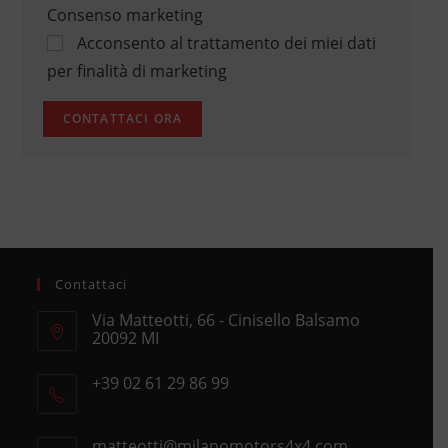
Consenso marketing
Acconsento al trattamento dei miei dati
per finalità di marketing
Contattaci
Via Matteotti, 66 - Cinisello Balsamo
20092 MI
Opens
+39 02 61 29 86 99
in
Opens
a
in
new
matteotti@milanomotors4x4.com
Opens