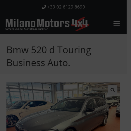
Salta
+39 02 6129 8699
al
contenuto
Bmw 520 d Touring
Business Auto.
🔍