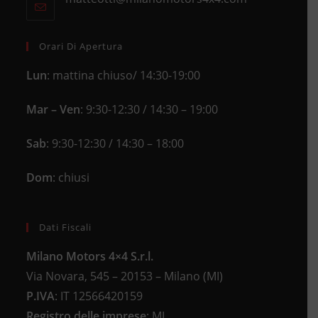
your
tab
in
application
your
application
Orari Di Apertura
Lun
: mattina chiuso/ 14:30-19:00
Mar – Ven
: 9:30-12:30 / 14:30 – 19:00
Sab
: 9:30-12:30 / 14:30 – 18:00
Dom
: chiusi
Dati Fiscali
Milano Motors 4×4 S.r.l.
Via Novara, 545 – 20153 – Milano (MI)
P.IVA
:
IT 12566420159
Registro delle imprese
:
MI