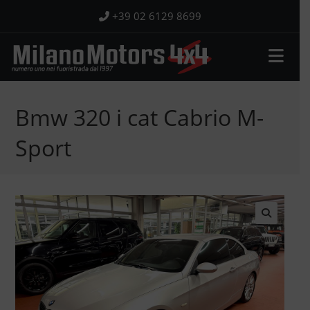
Salta
+39 02 6129 8699
al
contenuto
Bmw 320 i cat Cabrio M-
Sport
🔍