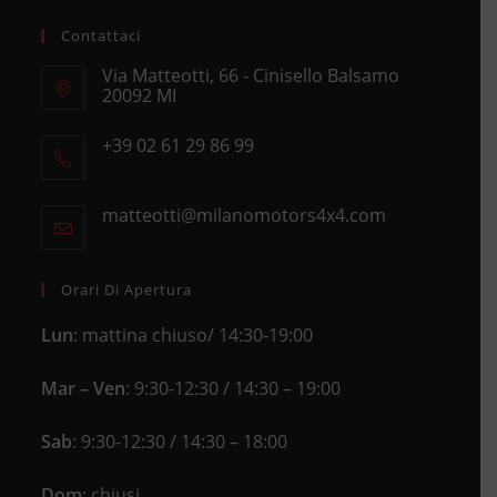
Contattaci
Via Matteotti, 66 - Cinisello Balsamo
20092 MI
Opens
+39 02 61 29 86 99
in
Opens
a
in
new
matteotti@milanomotors4x4.com
Opens
your
tab
in
application
your
application
Orari Di Apertura
Lun
: mattina chiuso/ 14:30-19:00
Mar – Ven
: 9:30-12:30 / 14:30 – 19:00
Sab
: 9:30-12:30 / 14:30 – 18:00
Dom
: chiusi