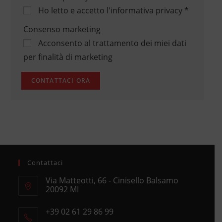
Ho letto e accetto
l'informativa privacy
*
Consenso marketing
Acconsento al trattamento dei miei dati
per finalità di marketing
Contattaci
Via Matteotti, 66 - Cinisello Balsamo
20092 MI
Opens
+39 02 61 29 86 99
in
Opens