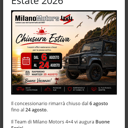
Estate 2026
MP3
Sensore di luce
Sensore di pioggia
Sensori di parcheggio posteriori
Servosterzo
Sistema di navigazione
Sospensioni sportive
Sound system
Specchietti laterali elettrici
Start/Stop Automatico
Telecamera per parcheggio assistito
Touch screen
USB
Il concessionario rimarrà chiuso dal
6 agosto
Volante multifunzione
fino al
24 agosto
.
Il Team di Milano Motors 4×4 vi augura
Buone