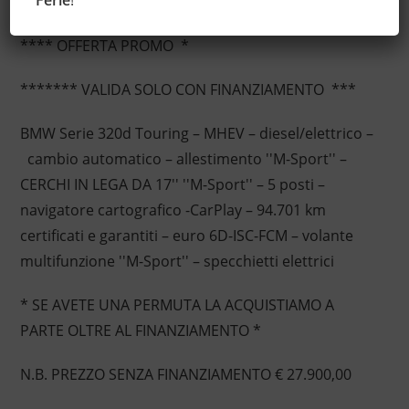
Descrizione
Ferie
!
**** OFFERTA PROMO *
******* VALIDA SOLO CON FINANZIAMENTO ***
BMW Serie 320d Touring – MHEV – diesel/elettrico –
cambio automatico – allestimento ''M-Sport'' –
CERCHI IN LEGA DA 17'' ''M-Sport'' – 5 posti –
navigatore cartografico -CarPlay – 94.701 km
certificati e garantiti – euro 6D-ISC-FCM – volante
multifunzione ''M-Sport'' – specchietti elettrici
* SE AVETE UNA PERMUTA LA ACQUISTIAMO A
PARTE OLTRE AL FINANZIAMENTO *
N.B. PREZZO SENZA FINANZIAMENTO € 27.900,00