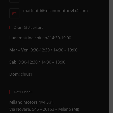
a
in
new
matteotti@milanomotors4x4.com
Opens
your
tab
in
application
your
application
Orari Di Apertura
Lun
: mattina chiuso/ 14:30-19:00
Mar – Ven
: 9:30-12:30 / 14:30 – 19:00
Sab
: 9:30-12:30 / 14:30 – 18:00
Dom
: chiusi
Dati Fiscali
Milano Motors 4×4 S.r.l.
Via Novara, 545 – 20153 – Milano (MI)