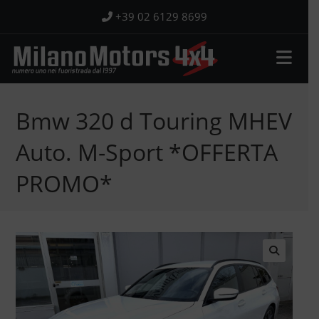
Salta
+39 02 6129 8699
al
contenuto
Bmw 320 d Touring MHEV
Auto. M-Sport *OFFERTA
PROMO*
🔍