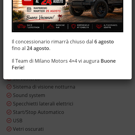
Isofix
Luci diurne LED
Marmitta catalitica
Monitoraggio pressione pneumatici
MP3
Il concessionario rimarrà chiuso dal
6 agosto
Sedile posteriore sdoppiato
fino al
24 agosto
.
Sensore di luce
Il Team di Milano Motors 4×4 vi augura
Buone
Sensore di pioggia
Ferie
!
Sensori di parcheggio posteriori
Servosterzo
Sistema di visione notturna
Sound system
Specchietti laterali elettrici
Start/Stop Automatico
USB
Vetri oscurati