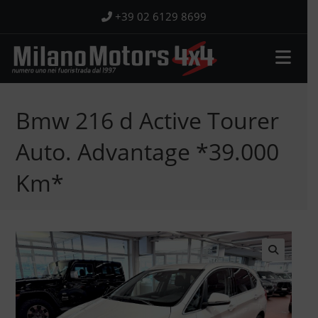
Salta
+39 02 6129 8699
al
contenuto
Bmw 216 d Active Tourer
Auto. Advantage *39.000
Km*
🔍