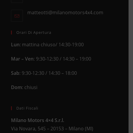
a
in
new
matteotti@milanomotors4x4.com
Opens
your
tab
in
application
your
application
Orari Di Apertura
Lun
: mattina chiuso/ 14:30-19:00
Mar – Ven
: 9:30-12:30 / 14:30 – 19:00
Sab
: 9:30-12:30 / 14:30 – 18:00
Dom
: chiusi
Dati Fiscali
Milano Motors 4×4 S.r.l.
Via Novara, 545 – 20153 – Milano (MI)