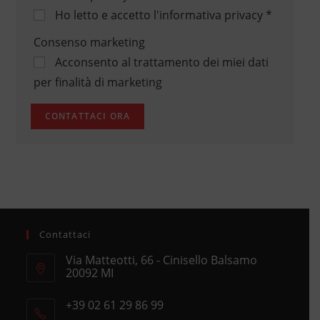
Ho letto e accetto
l'informativa privacy
*
Consenso marketing
Acconsento al trattamento dei miei dati
per finalità di marketing
Contattaci
Via Matteotti, 66 - Cinisello Balsamo
20092 MI
Opens
+39 02 61 29 86 99
in
Opens