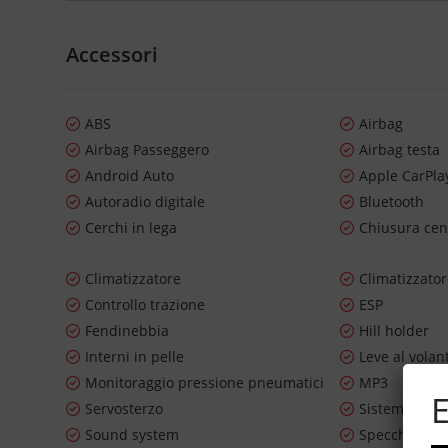
Accessori
ABS
Airbag
Airbag Passeggero
Airbag testa
Android Auto
Apple CarPla
Autoradio digitale
Bluetooth
Cerchi in lega
Chiusura cen
Climatizzatore
Climatizzato
Controllo trazione
ESP
Fendinebbia
Hill holder
Interni in pelle
Leve al volan
Monitoraggio pressione pneumatici
MP3
E
Servosterzo
Sistema di n
Sound system
Specchietti la