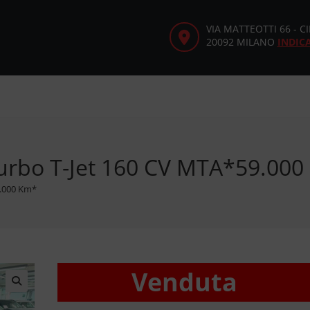
VIA MATTEOTTI 66 - 
20092 MILANO
INDIC
Turbo T-Jet 160 CV MTA*59.00
9.000 Km*
Venduta
🔍