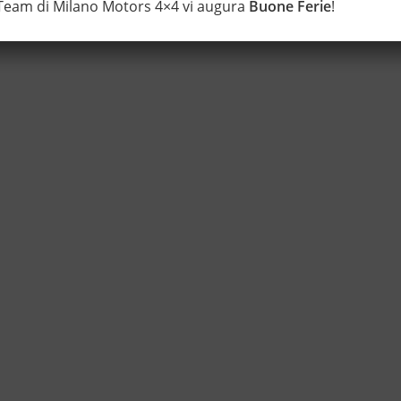
 Team di Milano Motors 4×4 vi augura
Buone Ferie
!