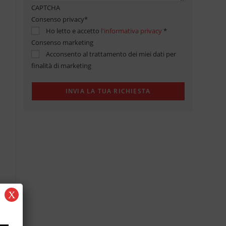
CAPTCHA
Consenso privacy
*
Ho letto e accetto
l'informativa privacy
*
Consenso marketing
Acconsento al trattamento dei miei dati per
finalità di marketing
X