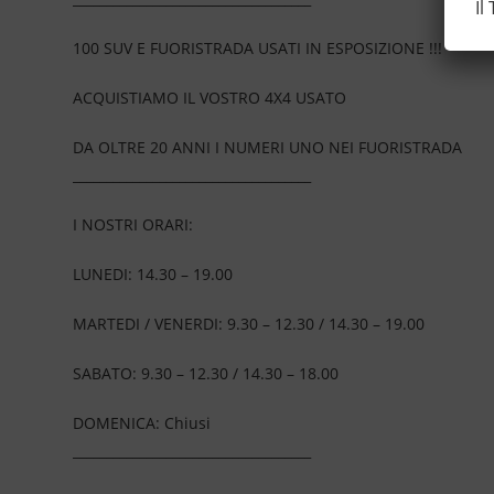
Il
100 SUV E FUORISTRADA USATI IN ESPOSIZIONE !!!
ACQUISTIAMO IL VOSTRO 4X4 USATO
DA OLTRE 20 ANNI I NUMERI UNO NEI FUORISTRADA
____________________________________
I NOSTRI ORARI:
LUNEDI: 14.30 – 19.00
MARTEDI / VENERDI: 9.30 – 12.30 / 14.30 – 19.00
SABATO: 9.30 – 12.30 / 14.30 – 18.00
DOMENICA: Chiusi
____________________________________