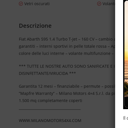
Vetri oscurati
Volante in pe
Descrizione
Fiat Abarth 595 1.4 Turbo T-Jet – 160 CV – cambio automa
garantiti – interni sportivi in pelle totale rossa – Apple/A
colore delle luci interne – volante multifunzione – specch
*** TUTTE LE NOSTRE AUTO SONO SANIFICATE E IGIEN
DISINFETTANTE/VIRUCIDA ***
Garantita 12 mesi – finanziabile – permute – possibilità 
”Mapfre Warranty” – Milano Motors 4×4 S.r.l. da più di 2
1.500 mq completamente coperti
____________________________________
Il
WWW.MILANOMOTORS4X4.COM
____________________________________