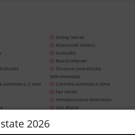
Airbag laterali
Alzacristalli elettrici
y
Autoradio
Boardcomputer
tralizzata
Chiusura centralizzata
telecomandata
re automatico, 2 zone
Controllo automatico clima
Fari Xenon
Immobilizzatore elettronico
te
Luci diurne
Sensori di parcheggio posteriori
state 2026
avigazione
Sistema di visione notturna
terali elettrici
USB