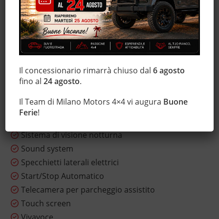
Immobilizzatore elettronico
Interni in pelle
Isofix
Marmitta catalitica
Monitoraggio pressione pneumatici
Il concessionario rimarrà chiuso dal
6 agosto
MP3
fino al
24 agosto
.
Sensore di luce
Il Team di Milano Motors 4×4 vi augura
Buone
Sensore di pioggia
Ferie
!
Servosterzo
Sistema di visione notturna
Sound system
Specchietti laterali elettrici
Start/Stop Automatico
Telecamera per parcheggio assistito
Touch screen
Vivavoce