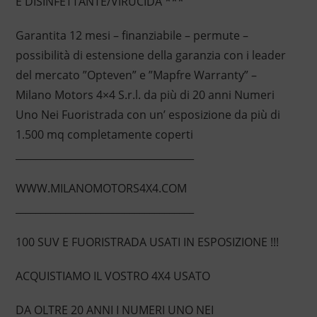
E DISINFETTANTE/VIRUCIDA ***
Garantita 12 mesi – finanziabile – permute –
possibilità di estensione della garanzia con i leader
del mercato ”Opteven” e ”Mapfre Warranty” –
Milano Motors 4×4 S.r.l. da più di 20 anni Numeri
Uno Nei Fuoristrada con un’ esposizione da più di
1.500 mq completamente coperti
____________________________________
WWW.MILANOMOTORS4X4.COM
____________________________________
100 SUV E FUORISTRADA USATI IN ESPOSIZIONE !!!
ACQUISTIAMO IL VOSTRO 4X4 USATO
DA OLTRE 20 ANNI I NUMERI UNO NEI