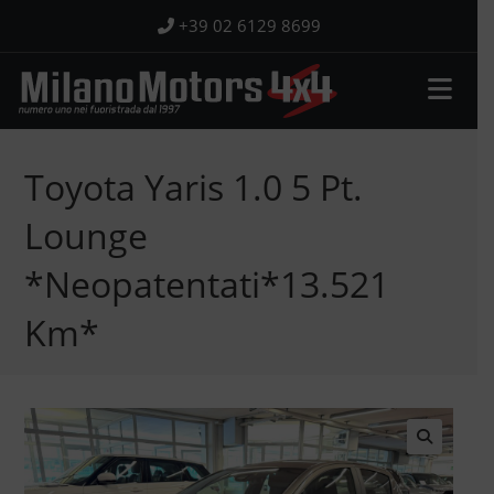
Salta
+39 02 6129 8699
al
contenuto
Toyota Yaris 1.0 5 Pt.
Lounge
*Neopatentati*13.521
Km*
🔍