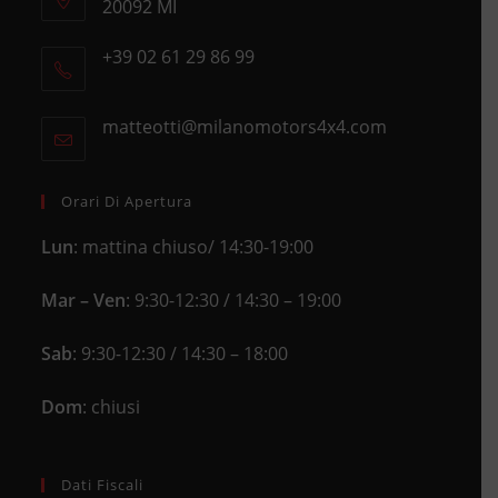
20092 MI
Opens
+39 02 61 29 86 99
in
Opens
a
in
new
matteotti@milanomotors4x4.com
Opens
your
tab
in
application
your
application
Orari Di Apertura
Lun
: mattina chiuso/ 14:30-19:00
Mar – Ven
: 9:30-12:30 / 14:30 – 19:00
Sab
: 9:30-12:30 / 14:30 – 18:00
Dom
: chiusi
Dati Fiscali