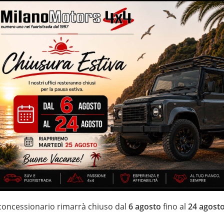
lle
Volante multifunzione
itivo antiparticolato (FAP) – 88.406 Km certificati e garantiti –
 – cerchi in lega da 17” – apple/android car play – vernice
ri park
IZZATE CON TRATTAMENTI DI VAPORE, OZONO E
di estensione della garanzia con i leader del mercato ”Mapfre
 di 20 anni Numeri Uno Nei Fuoristrada con un’ esposizione da più
 concessionario rimarrà chiuso dal
6 agosto
fino al
24 agost