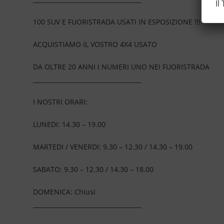
Il
100 SUV E FUORISTRADA USATI IN ESPOSIZIONE !!!
ACQUISTIAMO IL VOSTRO 4X4 USATO
DA OLTRE 20 ANNI I NUMERI UNO NEI FUORISTRADA
____________________________________
I NOSTRI ORARI:
LUNEDI: 14.30 – 19.00
MARTEDI / VENERDI: 9.30 – 12.30 / 14.30 – 19.00
SABATO: 9.30 – 12.30 / 14.30 – 18.00
DOMENICA: Chiusi
____________________________________