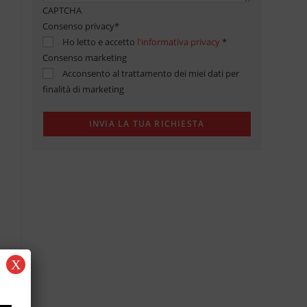
CAPTCHA
Consenso privacy
*
Ho letto e accetto
l'informativa privacy
*
Consenso marketing
Acconsento al trattamento dei miei dati per
finalità di marketing
X