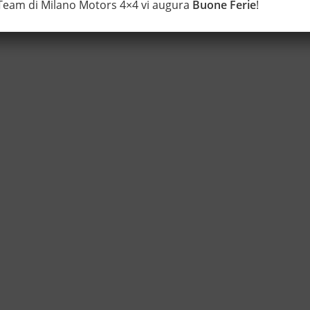
 Team di Milano Motors 4×4 vi augura
Buone Ferie
!