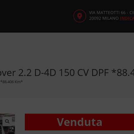
VIA MATTEOTTI 66 - 
20092 MILANO
INDIC
over 2.2 D-4D 150 CV DPF *88
 *88.406 Km*
Venduta
🔍