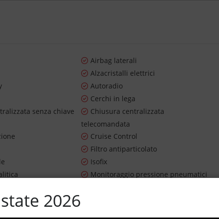
Airbag laterali
Alzacristalli elettrici
y
Autoradio
Cerchi in lega
tralizzata senza chiave
Chiusura centralizzata
telecomandata
zione
Cruise Control
Filtro antiparticolato
le
Isofix
litica
Monitoraggio pressione pneumatici
riore sdoppiato
Sensore di luce
state 2026
Sistema di visione notturna
n
Trazione integrale