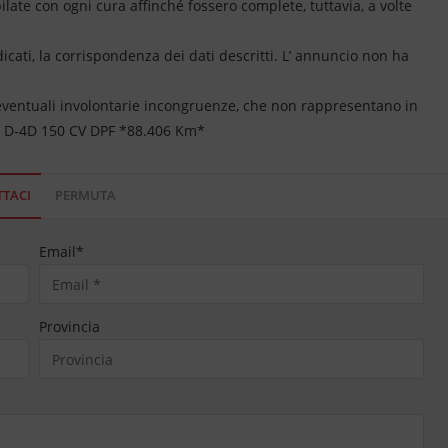
ate con ogni cura affinché fossero complete, tuttavia, a volte
dicati, la corrispondenza dei dati descritti. L’ annuncio non ha
 eventuali involontarie incongruenze, che non rappresentano in
2 D-4D 150 CV DPF *88.406 Km*
TACI
PERMUTA
Email
*
Provincia