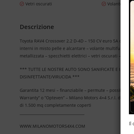
Vetri oscurati
Volante in pe
Descrizione
Toyota RAV4 Crossover 2.2 D-4D – 150 CV euro 5A con dispos
interni in misto pelle e alcantare – volante multifunzione
metallizzata – specchietti elettrici – vetri oscurati – senso
*** TUTTE LE NOSTRE AUTO SONO SANIFICATE E IGIEN
DISINFETTANTE/VIRUCIDA ***
Garantita 12 mesi – finanziabile – permute – possibilità 
Warranty” o ”Opteven” – Milano Motors 4×4 S.r.l. da più
di 1.500 mq completamente coperti
____________________________________
Il
WWW.MILANOMOTORS4X4.COM
____________________________________