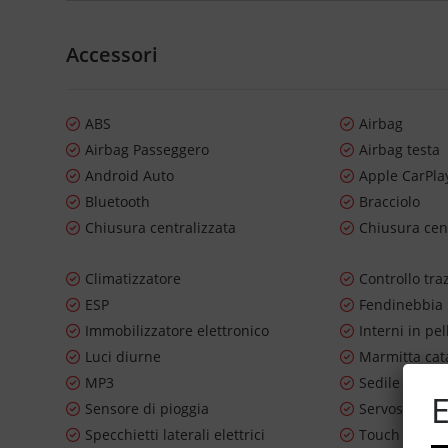
Accessori
ABS
Airbag
Airbag Passeggero
Airbag testa
Android Auto
Apple CarPla
Bluetooth
Bracciolo
Chiusura centralizzata
Chiusura cen
Climatizzatore
Controllo tra
ESP
Fendinebbia
Immobilizzatore elettronico
Interni in pel
Luci diurne
Marmitta cata
MP3
Sedile poste
E
Sensore di pioggia
Servosterzo
Specchietti laterali elettrici
Touch scree