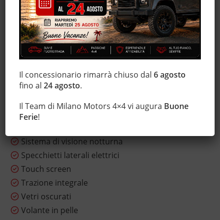
Interni in pelle
Isofix
Luci diurne
Marmitta catalitica
Monitoraggio pressione pneumatici
MP3
Il concessionario rimarrà chiuso dal
6 agosto
fino al
24 agosto
.
Sedile posteriore sdoppiato
Sensore di luce
Il Team di Milano Motors 4×4 vi augura
Buone
Sensore di pioggia
Ferie
!
Servosterzo
Sistema di visione notturna
Specchietti laterali elettrici
Touch screen
Trazione integrale
Vetri oscurati
Volante in pelle