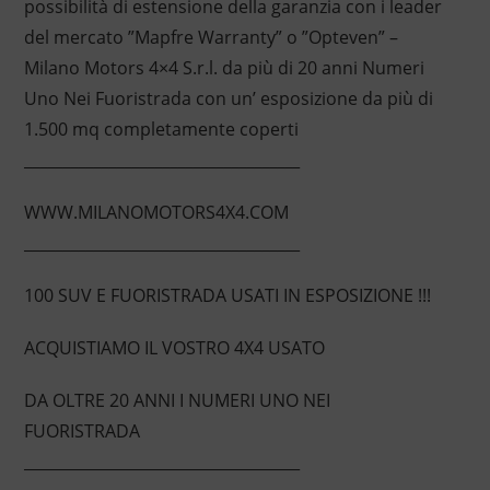
possibilità di estensione della garanzia con i leader
del mercato ”Mapfre Warranty” o ”Opteven” –
Milano Motors 4×4 S.r.l. da più di 20 anni Numeri
Uno Nei Fuoristrada con un’ esposizione da più di
1.500 mq completamente coperti
____________________________________
WWW.MILANOMOTORS4X4.COM
____________________________________
100 SUV E FUORISTRADA USATI IN ESPOSIZIONE !!!
ACQUISTIAMO IL VOSTRO 4X4 USATO
DA OLTRE 20 ANNI I NUMERI UNO NEI
FUORISTRADA
____________________________________