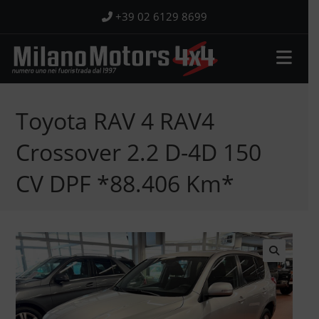
Salta
+39 02 6129 8699
al
contenuto
Toyota RAV 4 RAV4
Crossover 2.2 D-4D 150
CV DPF *88.406 Km*
🔍