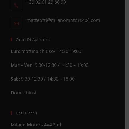
+39 02 61 29 86 99
in
Opens
a
in
new
matteotti@milanomotors4x4.com
Opens
your
tab
in
application
your
application
Orari Di Apertura
Lun
: mattina chiuso/ 14:30-19:00
Mar – Ven
: 9:30-12:30 / 14:30 – 19:00
Sab
: 9:30-12:30 / 14:30 – 18:00
Dom
: chiusi
Dati Fiscali
Milano Motors 4×4 S.r.l.