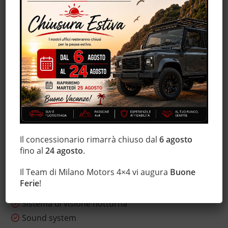
ESP
Fari LED
Fendinebbia
Hill holder
Immobilizzatore elettronico
Isofix
Luci diurne
Monitoraggio pressione pneumatici
MP3
Riconoscimento dei segnali stradali
Il concessionario rimarrà chiuso dal
6 agosto
Sedile posteriore sdoppiato
fino al
24 agosto
.
Sensore di luce
Il Team di Milano Motors 4×4 vi augura
Buone
Sensore di pioggia
Ferie
!
Servosterzo
Sistema di visione notturna
Sound system