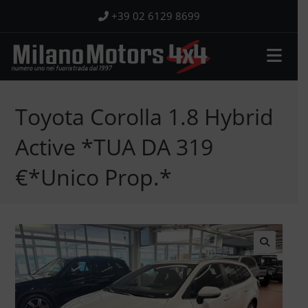
Salta
+39 02 6129 8699
al
contenuto
Toyota Corolla 1.8 Hybrid
Active *TUA DA 319
€*Unico Prop.*
🔍