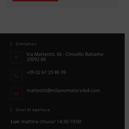
Contattaci
Via Matteotti, 66 - Cinisello Balsamo
20092 MI
Opens
+39 02 61 29 86 99
in
Opens
a
in
new
matteotti@milanomotors4x4.com
Opens
your
tab
in
application
your
application
Orari Di Apertura
Lun
: mattina chiuso/ 14:30-19:00