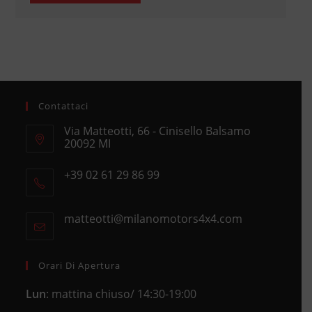
Contattaci
Via Matteotti, 66 - Cinisello Balsamo
20092 MI
Opens
+39 02 61 29 86 99
in
Opens
a
in
new
matteotti@milanomotors4x4.com
Opens
your
tab
in
application
your
application
Orari Di Apertura
Lun
: mattina chiuso/ 14:30-19:00