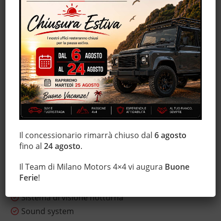
ESP
Fari LED
Fendinebbia
Hill holder
Immobilizzatore elettronico
Isofix
Luci diurne
Monitoraggio pressione pneumatici
MP3
Riconoscimento dei segnali stradali
Il concessionario rimarrà chiuso dal
6 agosto
Sedile posteriore sdoppiato
fino al
24 agosto
.
Sensore di luce
Il Team di Milano Motors 4×4 vi augura
Buone
Sensore di pioggia
Ferie
!
Servosterzo
Sistema di visione notturna
Sound system