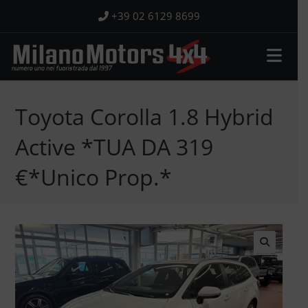
Salta
+39 02 6129 8699
al
contenuto
Toyota Corolla 1.8 Hybrid
Active *TUA DA 319
€*Unico Prop.*
🔍