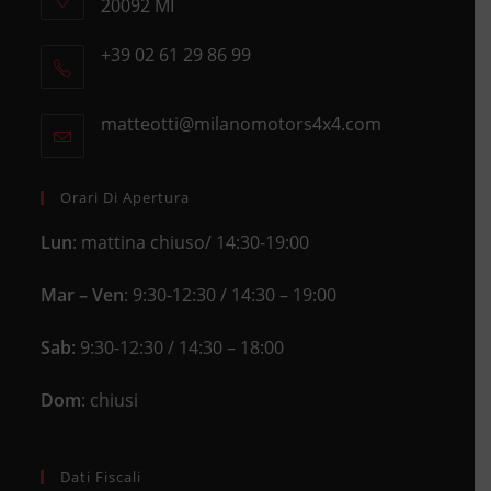
20092 MI
Opens
+39 02 61 29 86 99
in
Opens
a
in
new
matteotti@milanomotors4x4.com
Opens
your
tab
in
application
your
application
Orari Di Apertura
Lun
: mattina chiuso/ 14:30-19:00
Mar – Ven
: 9:30-12:30 / 14:30 – 19:00
Sab
: 9:30-12:30 / 14:30 – 18:00
Dom
: chiusi
Dati Fiscali