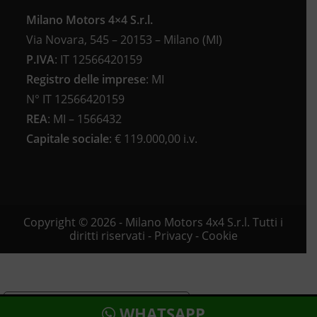
Milano Motors 4×4 S.r.l.
Via Novara, 545 – 20153 – Milano (MI)
P.IVA
:
IT 12566420159
Registro delle imprese
:
MI
N°
IT 12566420159
REA
:
MI – 1566432
Capitale sociale
: €
119.000,00 i.v.
Copyright © 2026 - Milano Motors 4x4 S.r.l. Tutti i
diritti riservati -
Privacy
-
Cookie
Le tue preferenze relative alla privacy
WHATSAPP