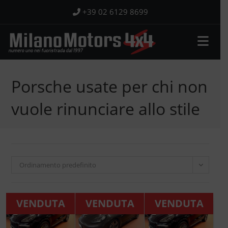
Salta
+39 02 6129 8699
al
contenuto
Porsche usate per chi non
vuole rinunciare allo stile
Ordinamento predefinito
VENDUTA
VENDUTA
VENDUTA