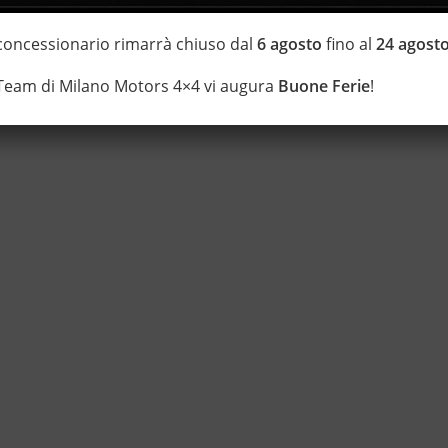
i estensione della garanzia con i leader del mercato ''Opteven'' e
 20 anni Numeri Uno Nei Fuoristrada con un' esposizione da più di
 concessionario rimarrà chiuso dal
6 agosto
fino al
24 agost
 Team di Milano Motors 4×4 vi augura
Buone Ferie
!