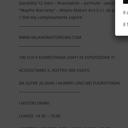
Garantita 12 mesi – finanziabile – permute – possibilità d
''Mapfre Warranty'' – Milano Motors 4×4 S.r.l. da più di
Il
1.500 mq completamente coperti
Il
____________________________________
WWW.MILANOMOTORS4X4.COM
____________________________________
100 SUV E FUORISTRADA USATI IN ESPOSIZIONE !!!
ACQUISTIAMO IL VOSTRO 4X4 USATO
DA OLTRE 20 ANNI I NUMERI UNO NEI FUORISTRADA
____________________________________
I NOSTRI ORARI:
LUNEDI: 14.30 – 19.00