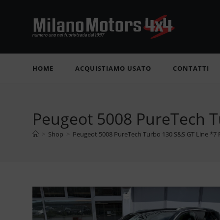
Salta
al
contenuto
HOME
ACQUISTIAMO USATO
CONTATTI
Peugeot 5008 PureTech Tu
>
Shop
>
Peugeot 5008 PureTech Turbo 130 S&S GT Line *7 