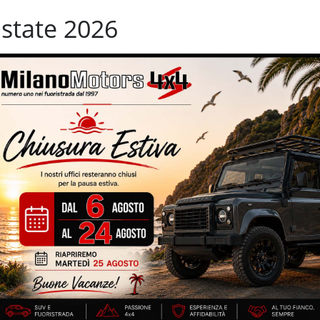
tifunzione interamente
Sedile passeggero ribaltabile
state 2026
Sedile posteriore sdoppiato
uce
Sensore di pioggia
rcheggio posteriori
Servosterzo
m
Specchietti laterali elettrici
n
USB
Volante multifunzione
imento esclusivo inerno/esterno GT Line – 7 Posti – 110.476 km
ante multifunzione ''GT Line'' – CarPlay – navigatore cartografico –
IZZATE CON TRATTAMENTI DI VAPORE, OZONO E