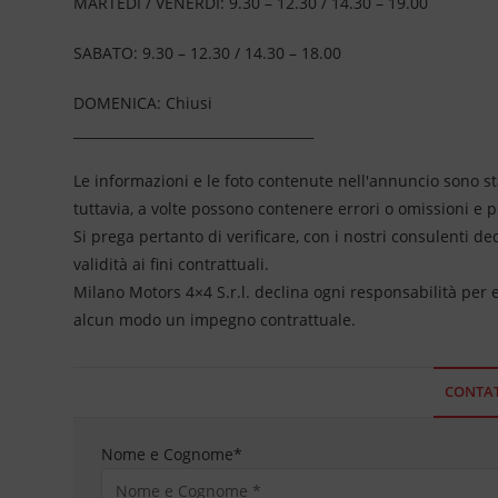
MARTEDI / VENERDI: 9.30 – 12.30 / 14.30 – 19.00
SABATO: 9.30 – 12.30 / 14.30 – 18.00
DOMENICA: Chiusi
____________________________________
Le informazioni e le foto contenute nell'annuncio sono st
tuttavia, a volte possono contenere errori o omissioni e 
Si prega pertanto di verificare, con i nostri consulenti de
validità ai fini contrattuali.
Milano Motors 4×4 S.r.l. declina ogni responsabilità per
alcun modo un impegno contrattuale.
CONTAT
Nome e Cognome
*