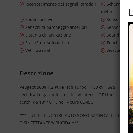
Riconoscimento dei segnali stradali
Schermo mul
E
digitale
Sedili sportivi
Sensore di l
Sensori di parcheggio anteriori
Sensori di pa
Sistema di navigazione
Sound syste
Start/Stop Automatico
Touch scree
Vetri oscurati
Vivavoce
Descrizione
Peugeot 5008 1.2 PureTech Turbo – 130 cv – S&S – allest
certificati e garantiti – esclusivi interni ''GT Line'' – vol
cerchi da 18'' ''GT Line'' – euro 6D-ISC
*** TUTTE LE NOSTRE AUTO SONO SANIFICATE E IGIEN
DISINFETTANTE/VIRUCIDA ***