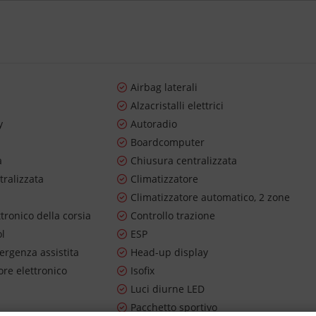
Airbag laterali
Alzacristalli elettrici
y
Autoradio
Boardcomputer
a
Chiusura centralizzata
tralizzata
Climatizzatore
Climatizzatore automatico, 2 zone
ttronico della corsia
Controllo trazione
ol
ESP
ergenza assistita
Head-up display
re elettronico
Isofix
Luci diurne LED
Pacchetto sportivo