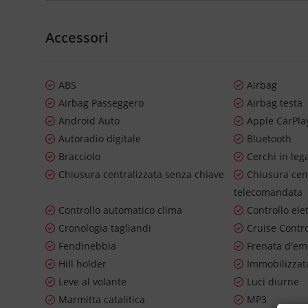
Accessori
ABS
Airbag
Airbag Passeggero
Airbag testa
Android Auto
Apple CarPla
Autoradio digitale
Bluetooth
Bracciolo
Cerchi in leg
Chiusura centralizzata senza chiave
Chiusura cen
telecomandata
Controllo automatico clima
Controllo ele
Cronologia tagliandi
Cruise Contr
Fendinebbia
Frenata d'em
Hill holder
Immobilizzato
Leve al volante
Luci diurne
Marmitta catalitica
MP3