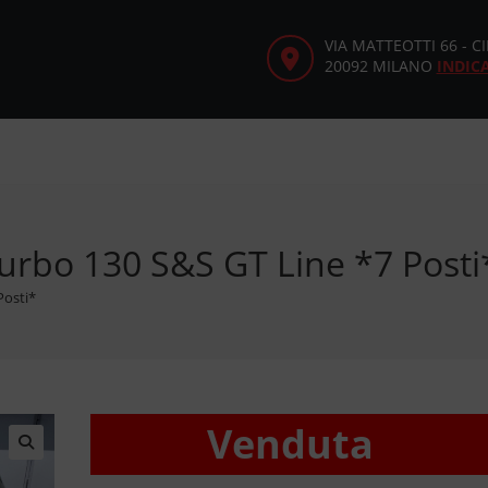
VIA MATTEOTTI 66 - 
20092 MILANO
INDIC
rbo 130 S&S GT Line *7 Posti
Posti*
Venduta
🔍