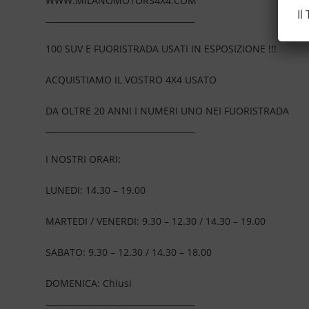
WWW.MILANOMOTORS4X4.COM
Il
____________________________________
100 SUV E FUORISTRADA USATI IN ESPOSIZIONE !!!
ACQUISTIAMO IL VOSTRO 4X4 USATO
DA OLTRE 20 ANNI I NUMERI UNO NEI FUORISTRADA
____________________________________
I NOSTRI ORARI:
LUNEDI: 14.30 – 19.00
MARTEDI / VENERDI: 9.30 – 12.30 / 14.30 – 19.00
SABATO: 9.30 – 12.30 / 14.30 – 18.00
DOMENICA: Chiusi
____________________________________