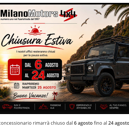
Vetri oscurati
ifunzione
o automatico – head-up display – 92.650 km certificati e garantiti
lega da 17'' neri – eleganti interni sportivi in misto pelle/stoffa –
metallizzata – specchietti elettrici
IZZATE CON TRATTAMENTI DI VAPORE, OZONO E
i estensione della garanzia con i leader del mercato ''Opteven'' e
 20 anni Numeri Uno Nei Fuoristrada con un' esposizione da più di
 concessionario rimarrà chiuso dal
6 agosto
fino al
24 agost