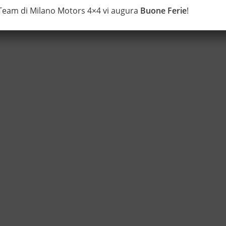
 Team di Milano Motors 4×4 vi augura
Buone Ferie
!