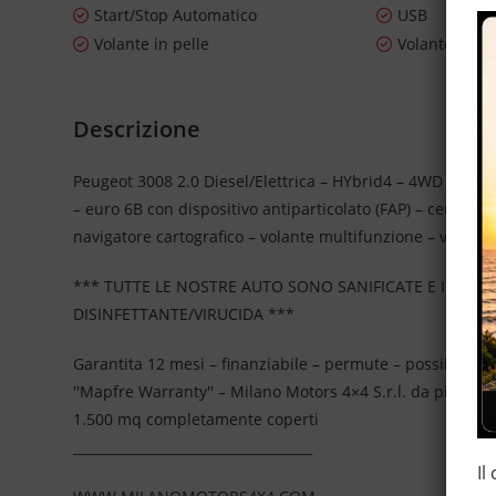
Start/Stop Automatico
USB
Volante in pelle
Volante mult
Descrizione
Peugeot 3008 2.0 Diesel/Elettrica – HYbrid4 – 4WD – cambi
– euro 6B con dispositivo antiparticolato (FAP) – cerchi in 
navigatore cartografico – volante multifunzione – vernice 
*** TUTTE LE NOSTRE AUTO SONO SANIFICATE E IGIEN
DISINFETTANTE/VIRUCIDA ***
Garantita 12 mesi – finanziabile – permute – possibilità d
''Mapfre Warranty'' – Milano Motors 4×4 S.r.l. da più di
1.500 mq completamente coperti
____________________________________
Il