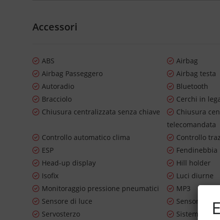
Accessori
ABS
Airbag
Airbag Passeggero
Airbag testa
Autoradio
Bluetooth
Bracciolo
Cerchi in leg
Chiusura centralizzata senza chiave
Chiusura cen
telecomandata
Controllo automatico clima
Controllo tra
ESP
Fendinebbia
Head-up display
Hill holder
Isofix
Luci diurne
Monitoraggio pressione pneumatici
MP3
Sensore di luce
Sensore di p
E
Servosterzo
Sistema di n