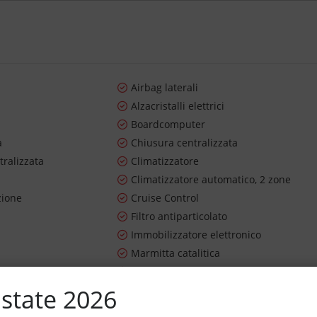
Airbag laterali
Alzacristalli elettrici
Boardcomputer
a
Chiusura centralizzata
tralizzata
Climatizzatore
Climatizzatore automatico, 2 zone
zione
Cruise Control
Filtro antiparticolato
Immobilizzatore elettronico
Marmitta catalitica
Sedile posteriore sdoppiato
ioggia
Sensori di parcheggio posteriori
state 2026
avigazione
Specchietti laterali elettrici