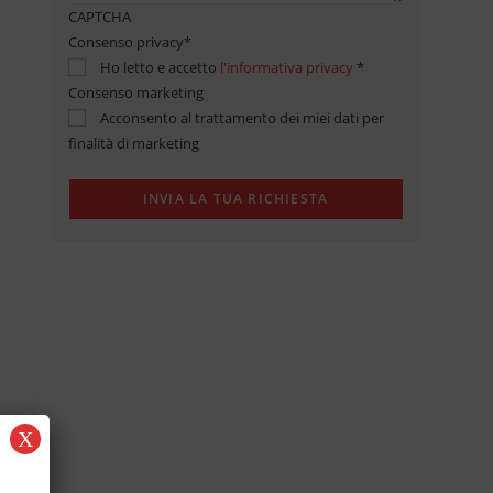
CAPTCHA
Consenso privacy
*
Ho letto e accetto
l'informativa privacy
*
Consenso marketing
Acconsento al trattamento dei miei dati per
finalità di marketing
X