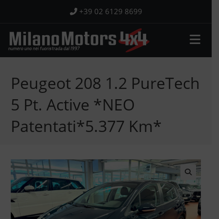
Salta
+39 02 6129 8699
al
contenuto
Peugeot 208 1.2 PureTech
5 Pt. Active *NEO
Patentati*5.377 Km*
🔍