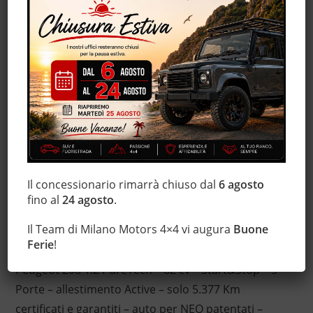
Autoradio digitale
Bluetooth
Chiusura centralizzata
Climatizzatore
Controllo trazione
Cruise Control
ESP
Immobilizzatore elettronico
Servosterzo
Specchietti laterali elettrici
Il concessionario rimarrà chiuso dal
6 agosto
fino al
24 agosto
.
Il Team di Milano Motors 4×4 vi augura
Buone
Descrizione
Ferie
!
Peugeot 208 1.2 PureTech – 82 cv – Start&Stop – 5
Porte – allestimento Active – solo 5.377 Km
certificati e garantiti – auto per NEO patentati –