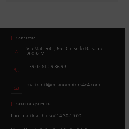
Contattaci
Via Matteotti, 66 - Cinisello Balsamo
20092 MI
Opens
+39 02 61 29 86 99
in
Opens
a
in
new
matteotti@milanomotors4x4.com
Opens
your
tab
in
application
your
application
Orari Di Apertura
Lun
: mattina chiuso/ 14:30-19:00