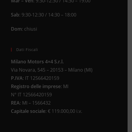
Mar – Ven
: 9:30-12:30 / 14:30 – 19:00
Sab
: 9:30-12:30 / 14:30 – 18:00
Dom
: chiusi
Dati Fiscali
Milano Motors 4×4 S.r.l.
Via Novara, 545 – 20153 – Milano (MI)
P.IVA
:
IT 12566420159
Registro delle imprese
:
MI
N°
IT 12566420159
REA
:
MI – 1566432
Capitale sociale
: €
119.000,00 i.v.