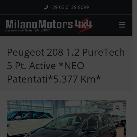
Salta
+39 02 6129 8699
al
contenuto
Peugeot 208 1.2 PureTech
5 Pt. Active *NEO
Patentati*5.377 Km*
🔍