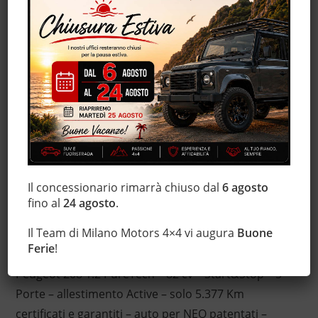
Autoradio digitale
Bluetooth
Chiusura centralizzata
Climatizzatore
Controllo trazione
Cruise Control
ESP
Immobilizzatore elettronico
Servosterzo
Specchietti laterali elettrici
Il concessionario rimarrà chiuso dal
6 agosto
fino al
24 agosto
.
Il Team di Milano Motors 4×4 vi augura
Buone
Descrizione
Ferie
!
Peugeot 208 1.2 PureTech – 82 cv – Start&Stop – 5
Porte – allestimento Active – solo 5.377 Km
certificati e garantiti – auto per NEO patentati –