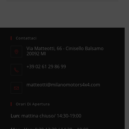
Contattaci
Via Matteotti, 66 - Cinisello Balsamo
20092 MI
Opens
+39 02 61 29 86 99
in
Opens
a
in
new
matteotti@milanomotors4x4.com
Opens
your
tab
in
application
your
application
Orari Di Apertura
Lun
: mattina chiuso/ 14:30-19:00