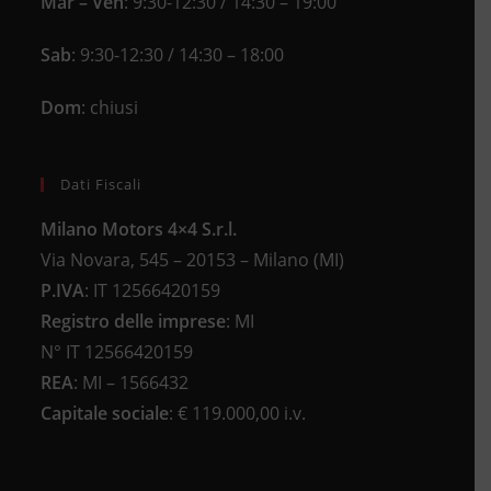
Mar – Ven
: 9:30-12:30 / 14:30 – 19:00
Sab
: 9:30-12:30 / 14:30 – 18:00
Dom
: chiusi
Dati Fiscali
Milano Motors 4×4 S.r.l.
Via Novara, 545 – 20153 – Milano (MI)
P.IVA
:
IT 12566420159
Registro delle imprese
:
MI
N°
IT 12566420159
REA
:
MI – 1566432
Capitale sociale
: €
119.000,00 i.v.