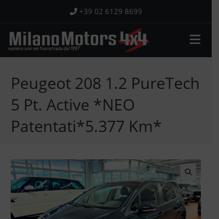
Salta
+39 02 6129 8699
al
contenuto
Peugeot 208 1.2 PureTech
5 Pt. Active *NEO
Patentati*5.377 Km*
🔍