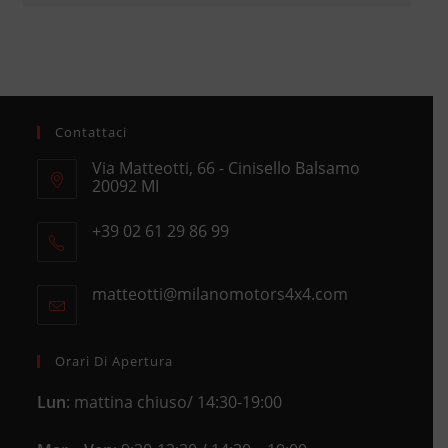
Contattaci
Via Matteotti, 66 - Cinisello Balsamo
20092 MI
Opens
+39 02 61 29 86 99
in
Opens
a
in
new
matteotti@milanomotors4x4.com
Opens
your
tab
in
application
your
application
Orari Di Apertura
Lun
: mattina chiuso/ 14:30-19:00