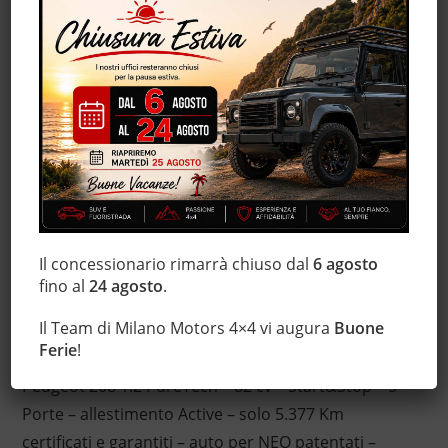
Autoradio digitale
Bluetooth
Chiusura centralizzata
Climatizzatore
Controllo trazione
Cruise Control
ESP
Immobilizzatore elettronico
Servosterzo
Specchietti laterali elettrici
Il concessionario rimarrà chiuso dal
6 agosto
fino al
24 agosto
.
Il Team di Milano Motors 4×4 vi augura
Buone
Descrizione
Ferie
!
Peugeot 208 1.2 PureTech – 82 cv – Start&Stop – 5
Porte – allestimento Active – solo 5.377 Km
certificati e garantiti – auto per NEO patentati –