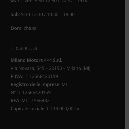
Mar – Ven
: 9:30-12:30 / 14:30 – 19:00
Sab
: 9:30-12:30 / 14:30 – 18:00
Dom
: chiusi
Dati Fiscali
Milano Motors 4×4 S.r.l.
Via Novara, 545 – 20153 – Milano (MI)
P.IVA
:
IT 12566420159
Registro delle imprese
:
MI
N°
IT 12566420159
REA
:
MI – 1566432
Capitale sociale
: €
119.000,00 i.v.