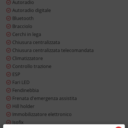
Autoradio
Autoradio digitale
Bluetooth
Bracciolo
Cerchi in lega
Chiusura centralizzata
Chiusura centralizzata telecomandata
Climatizzatore
Controllo trazione
ESP
Fari LED
Fendinebbia
Frenata d'emergenza assistita
Hill holder
Immobilizzatore elettronico
Isofix