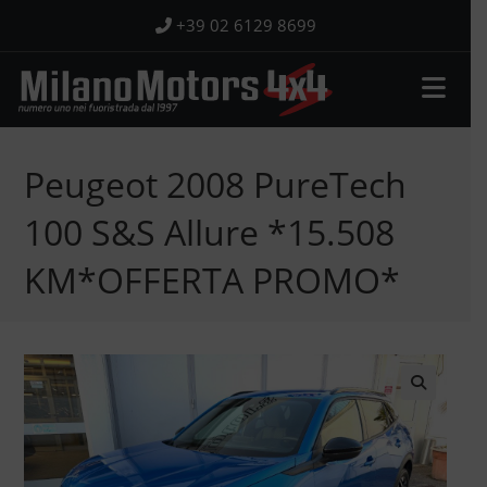
Salta
+39 02 6129 8699
al
contenuto
Peugeot 2008 PureTech
100 S&S Allure *15.508
KM*OFFERTA PROMO*
🔍