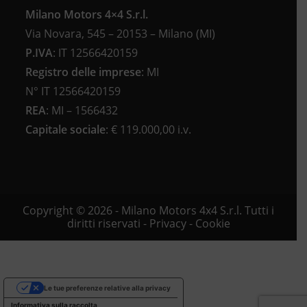
Milano Motors 4×4 S.r.l.
Via Novara, 545 – 20153 – Milano (MI)
P.IVA
:
IT 12566420159
Registro delle imprese
:
MI
N°
IT 12566420159
REA
:
MI – 1566432
Capitale sociale
: €
119.000,00 i.v.
Copyright © 2026 - Milano Motors 4x4 S.r.l. Tutti i
diritti riservati -
Privacy
-
Cookie
Le tue preferenze relative alla privacy
Informativa sulla raccolta