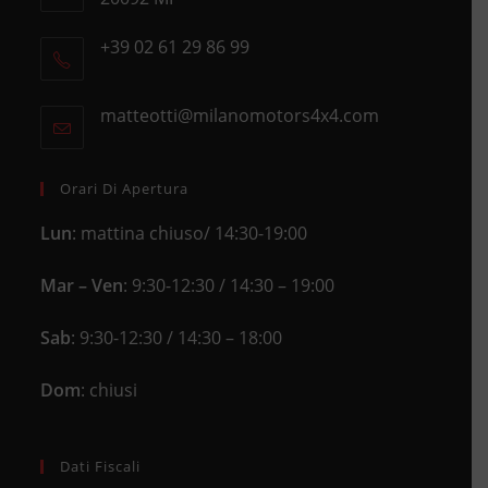
Opens
+39 02 61 29 86 99
in
Opens
a
in
new
matteotti@milanomotors4x4.com
Opens
your
tab
in
application
your
application
Orari Di Apertura
Lun
: mattina chiuso/ 14:30-19:00
Mar – Ven
: 9:30-12:30 / 14:30 – 19:00
Sab
: 9:30-12:30 / 14:30 – 18:00
Dom
: chiusi
Dati Fiscali