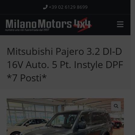
Salta
+39 02 6129 8699
al
contenuto
Mitsubishi Pajero 3.2 DI-D
16V Auto. 5 Pt. Instyle DPF
*7 Posti*
🔍