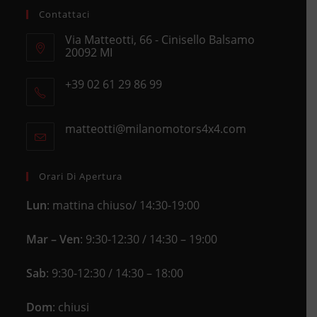
Contattaci
Via Matteotti, 66 - Cinisello Balsamo
20092 MI
Opens
+39 02 61 29 86 99
in
Opens
a
in
new
matteotti@milanomotors4x4.com
Opens
your
tab
in
application
your
application
Orari Di Apertura
Lun
: mattina chiuso/ 14:30-19:00
Mar – Ven
: 9:30-12:30 / 14:30 – 19:00
Sab
: 9:30-12:30 / 14:30 – 18:00
Dom
: chiusi