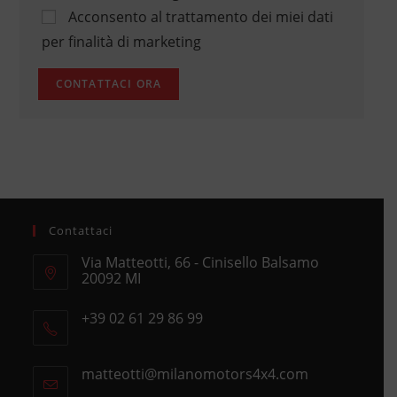
Acconsento al trattamento dei miei dati
per finalità di marketing
Contattaci
Via Matteotti, 66 - Cinisello Balsamo
20092 MI
Opens
+39 02 61 29 86 99
in
Opens
a
in
new
matteotti@milanomotors4x4.com
Opens
your
tab
in