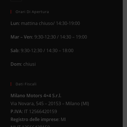
application
your
application
Orari Di Apertura
Lun
: mattina chiuso/ 14:30-19:00
Mar – Ven
: 9:30-12:30 / 14:30 – 19:00
Sab
: 9:30-12:30 / 14:30 – 18:00
Dom
: chiusi
Dati Fiscali
Milano Motors 4×4 S.r.l.
Via Novara, 545 – 20153 – Milano (MI)
P.IVA
:
IT 12566420159
Registro delle imprese
:
MI