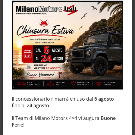
Cruise Control
ESP
Fari LED
Fendinebbia
Freno di stazionamento elettrico
Hill holder
Immobilizzatore elettronico
Interni in pelle
Isofix
Luci diurne
Marmitta catalitica
Il concessionario rimarrà chiuso dal
6 agosto
Monitoraggio pressione pneumatici
fino al
24 agosto
.
MP3
Regolazione elettrica sedili
Il Team di Milano Motors 4×4 vi augura
Buone
Ferie
!
Sensore di luce
Sensore di pioggia