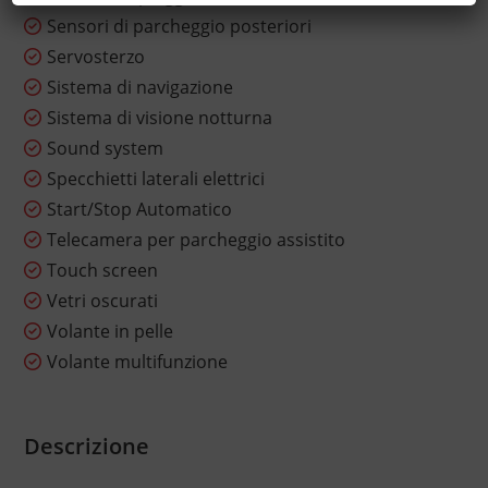
Sensori di parcheggio posteriori
Servosterzo
Sistema di navigazione
Sistema di visione notturna
Sound system
Specchietti laterali elettrici
Start/Stop Automatico
Telecamera per parcheggio assistito
Touch screen
Vetri oscurati
Volante in pelle
Volante multifunzione
Descrizione