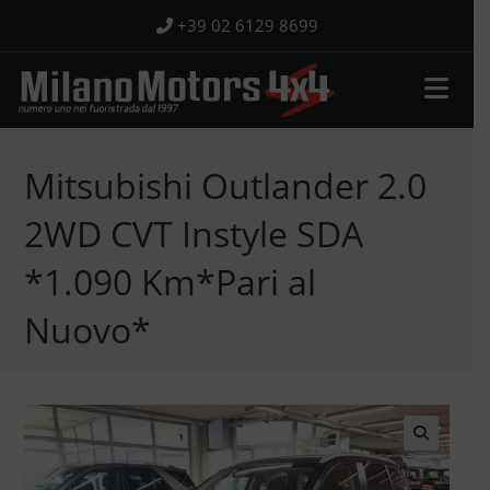
Salta
+39 02 6129 8699
al
contenuto
Mitsubishi Outlander 2.0
2WD CVT Instyle SDA
*1.090 Km*Pari al
Nuovo*
🔍