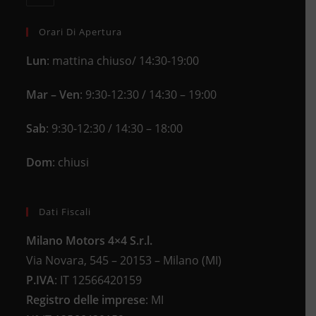
application
your
application
Orari Di Apertura
Lun
: mattina chiuso/ 14:30-19:00
Mar – Ven
: 9:30-12:30 / 14:30 – 19:00
Sab
: 9:30-12:30 / 14:30 – 18:00
Dom
: chiusi
Dati Fiscali
Milano Motors 4×4 S.r.l.
Via Novara, 545 – 20153 – Milano (MI)
P.IVA
:
IT 12566420159
Registro delle imprese
:
MI