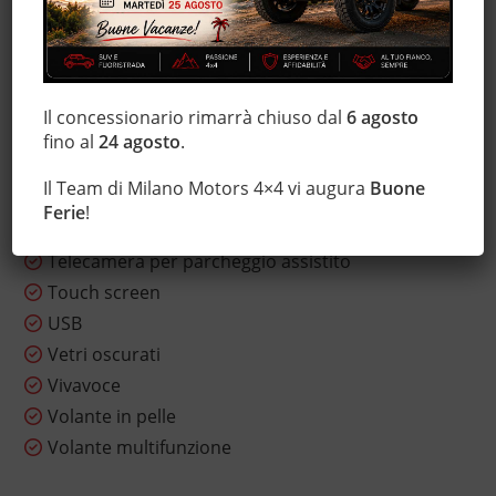
Sensore di pioggia
Sensori di parcheggio posteriori
Servosterzo
Sistema di navigazione
Il concessionario rimarrà chiuso dal
6 agosto
Sistema di visione notturna
fino al
24 agosto
.
Sound system
Il Team di Milano Motors 4×4 vi augura
Buone
Specchietti laterali elettrici
Ferie
!
Start/Stop Automatico
Telecamera per parcheggio assistito
Touch screen
USB
Vetri oscurati
Vivavoce
Volante in pelle
Volante multifunzione