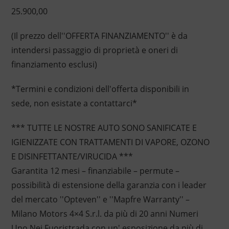
25.900,00
(Il prezzo dell''OFFERTA FINANZIAMENTO'' è da
intendersi passaggio di proprietà e oneri di
finanziamento esclusi)
*Termini e condizioni dell'offerta disponibili in
sede, non esistate a contattarci*
*** TUTTE LE NOSTRE AUTO SONO SANIFICATE E
IGIENIZZATE CON TRATTAMENTI DI VAPORE, OZONO
E DISINFETTANTE/VIRUCIDA ***
Garantita 12 mesi – finanziabile – permute –
possibilità di estensione della garanzia con i leader
del mercato ''Opteven'' e ''Mapfre Warranty'' –
Milano Motors 4×4 S.r.l. da più di 20 anni Numeri
Uno Nei Fuoristrada con un' esposizione da più di