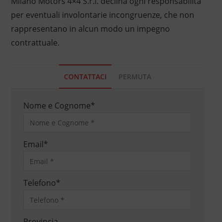
Milano Motors 4×4 S.r.l. declina ogni responsabilità
per eventuali involontarie incongruenze, che non
rappresentano in alcun modo un impegno
contrattuale.
CONTATTACI
PERMUTA
Nome e Cognome
*
Email
*
Telefono
*
Provincia