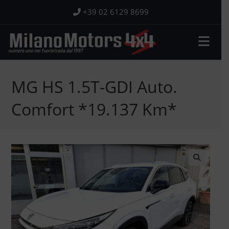
Salta
+39 02 6129 8699
al
contenuto
MG HS 1.5T-GDI Auto.
Comfort *19.137 Km*
🔍