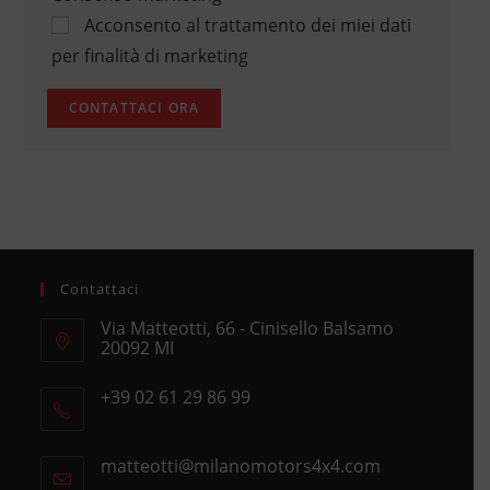
Acconsento al trattamento dei miei dati
per finalità di marketing
Contattaci
Via Matteotti, 66 - Cinisello Balsamo
20092 MI
Opens
+39 02 61 29 86 99
in
Opens
a
in
new
matteotti@milanomotors4x4.com
Opens
your
tab
in