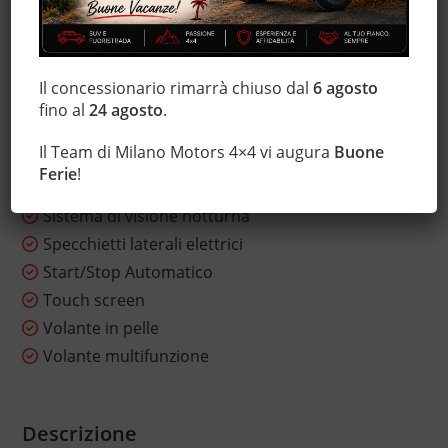
MP3
Regolazione elettrica sedili
Sedili sportivi
Il concessionario rimarrà chiuso dal
6 agosto
Sensore di luce
fino al
24 agosto
.
Sensore di pioggia
Il Team di Milano Motors 4×4 vi augura
Buone
Servosterzo
Ferie
!
Sistema di navigazione
Sistema di visione notturna
Specchietti laterali elettrici
Start/Stop Automatico
Touch screen
Volante in pelle
Volante multifunzione
Descrizione