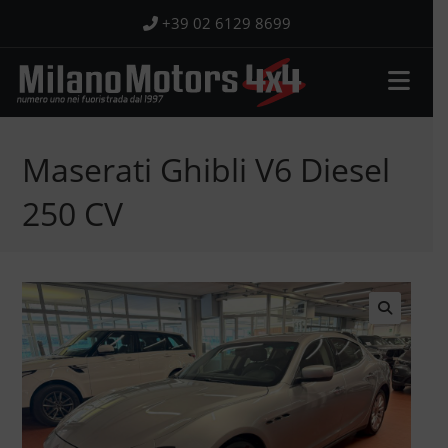
Salta
+39 02 6129 8699
al
contenuto
Maserati Ghibli V6 Diesel
250 CV
🔍