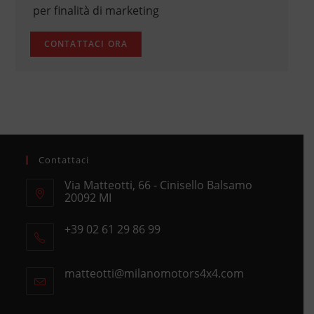
per finalità di marketing
Contattaci
Via Matteotti, 66 - Cinisello Balsamo
20092 MI
Opens
+39 02 61 29 86 99
in
Opens
a
in
new
matteotti@milanomotors4x4.com
Opens
your
tab
in
application
your
application