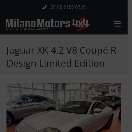
Salta
+39 02 6129 8699
al
contenuto
Jaguar XK 4.2 V8 Coupé R-
Design Limited Edition
🔍