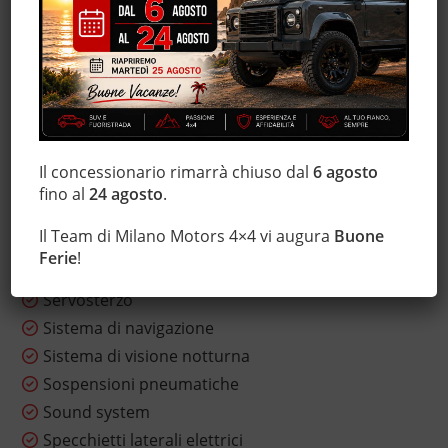
Leve al volante
Luci diurne LED
Marmitta catalitica
Monitoraggio pressione pneumatici
MP3
Pacchetto sportivo
Il concessionario rimarrà chiuso dal
6 agosto
Regolazione elettrica sedili
fino al
24 agosto
.
Sensore di luce
Il Team di Milano Motors 4×4 vi augura
Buone
Sensore di pioggia
Ferie
!
Sensori di parcheggio posteriori
Servosterzo
Sistema di navigazione
Sistema di visione notturna
Sospensioni pneumatiche
Sound system
Specchietti laterali elettrici