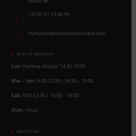
20092 MI
Opens
+39 02 61 29 86 99
in
Opens
a
in
new
matteotti@milanomotors4x4.com
Opens
your
tab
in
application
your
application
Orari Di Apertura
Lun
: mattina chiuso/ 14:30-19:00
Mar – Ven
: 9:30-12:30 / 14:30 – 19:00
Sab
: 9:30-12:30 / 14:30 – 18:00
Dom
: chiusi
Dati Fiscali