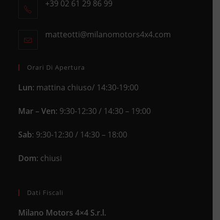
+39 02 61 29 86 99
in
Opens
a
in
new
matteotti@milanomotors4x4.com
Opens
your
tab
in
application
your
application
Orari Di Apertura
Lun
: mattina chiuso/ 14:30-19:00
Mar – Ven
: 9:30-12:30 / 14:30 – 19:00
Sab
: 9:30-12:30 / 14:30 – 18:00
Dom
: chiusi
Dati Fiscali
Milano Motors 4×4 S.r.l.