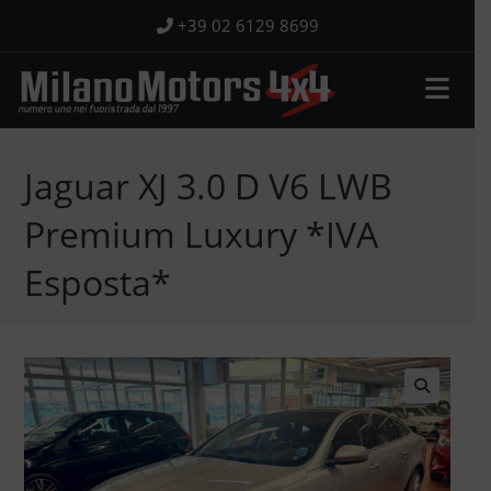
Salta
+39 02 6129 8699
al
contenuto
Jaguar XJ 3.0 D V6 LWB
Premium Luxury *IVA
Esposta*
🔍