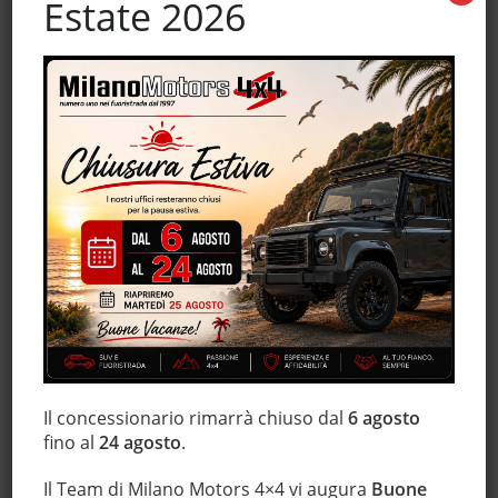
Estate 2026
Fari Xenon
Fendinebbia
Filtro antiparticolato
Hill holder
Immobilizzatore elettronico
Interni in pelle
Limitatore di velocità
Luci diurne
Marmitta catalitica
Monitoraggio pressione pneumatici
MP3
Pacchetto sportivo
Regolazione elettrica sedili
Schermo multifunzione interamente digitale
Il concessionario rimarrà chiuso dal
6 agosto
fino al
24 agosto
.
Sedile posteriore sdoppiato
Sedili sportivi
Il Team di Milano Motors 4×4 vi augura
Buone