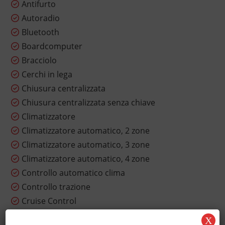
Antifurto
Autoradio
Bluetooth
Boardcomputer
Bracciolo
Cerchi in lega
Chiusura centralizzata
Chiusura centralizzata senza chiave
Climatizzatore
Climatizzatore automatico, 2 zone
Climatizzatore automatico, 3 zone
Climatizzatore automatico, 4 zone
Controllo automatico clima
Controllo trazione
Cruise Control
ESP
X