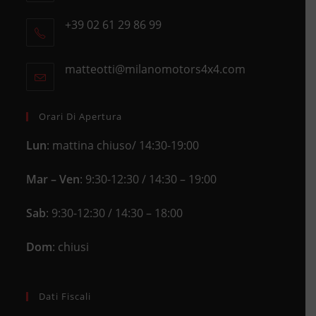
Opens
+39 02 61 29 86 99
in
Opens
a
in
new
matteotti@milanomotors4x4.com
Opens
your
tab
in
application
your
application
Orari Di Apertura
Lun
: mattina chiuso/ 14:30-19:00
Mar – Ven
: 9:30-12:30 / 14:30 – 19:00
Sab
: 9:30-12:30 / 14:30 – 18:00
Dom
: chiusi
Dati Fiscali