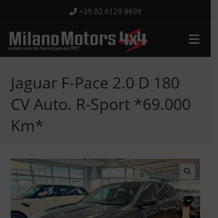
Salta
+39 02 6129 8699
al
contenuto
Jaguar F-Pace 2.0 D 180
CV Auto. R-Sport *69.000
Km*
🔍