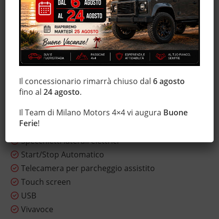
Immobilizzatore elettronico
Interni in pelle
Luci diurne LED
MP3
Sensore di luce
Sensore di pioggia
Il concessionario rimarrà chiuso dal
6 agosto
Sensori di parcheggio posteriori
fino al
24 agosto
.
Servosterzo
Il Team di Milano Motors 4×4 vi augura
Buone
Sistema di navigazione
Ferie
!
Sound system
Specchietti laterali elettrici
Start/Stop Automatico
Telecamera per parcheggio assistito
Touch screen
USB
Vivavoce