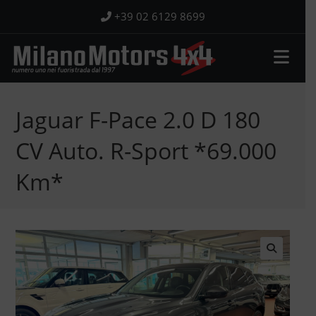
Salta
+39 02 6129 8699
al
contenuto
Jaguar F-Pace 2.0 D 180
CV Auto. R-Sport *69.000
Km*
🔍