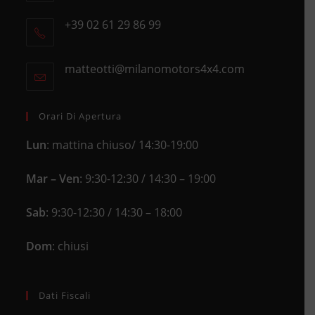
Opens
+39 02 61 29 86 99
in
Opens
a
in
new
matteotti@milanomotors4x4.com
Opens
your
tab
in
application
your
application
Orari Di Apertura
Lun
: mattina chiuso/ 14:30-19:00
Mar – Ven
: 9:30-12:30 / 14:30 – 19:00
Sab
: 9:30-12:30 / 14:30 – 18:00
Dom
: chiusi
Dati Fiscali