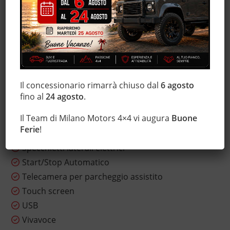
Immobilizzatore elettronico
Interni in pelle
Luci diurne LED
MP3
Sensore di luce
Sensore di pioggia
Il concessionario rimarrà chiuso dal
6 agosto
Sensori di parcheggio posteriori
fino al
24 agosto
.
Servosterzo
Il Team di Milano Motors 4×4 vi augura
Buone
Sistema di navigazione
Ferie
!
Sound system
Specchietti laterali elettrici
Start/Stop Automatico
Telecamera per parcheggio assistito
Touch screen
USB
Vivavoce