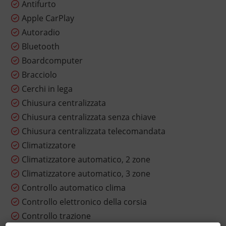
Antifurto
Apple CarPlay
Autoradio
Bluetooth
Boardcomputer
Bracciolo
Cerchi in lega
Chiusura centralizzata
Chiusura centralizzata senza chiave
Chiusura centralizzata telecomandata
Climatizzatore
Climatizzatore automatico, 2 zone
Climatizzatore automatico, 3 zone
Controllo automatico clima
Controllo elettronico della corsia
Controllo trazione