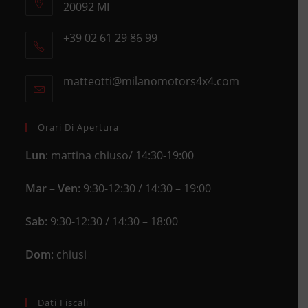
20092 MI
Opens
+39 02 61 29 86 99
in
Opens
a
in
new
matteotti@milanomotors4x4.com
Opens
your
tab
in
application
your
application
Orari Di Apertura
Lun
: mattina chiuso/ 14:30-19:00
Mar – Ven
: 9:30-12:30 / 14:30 – 19:00
Sab
: 9:30-12:30 / 14:30 – 18:00
Dom
: chiusi
Dati Fiscali