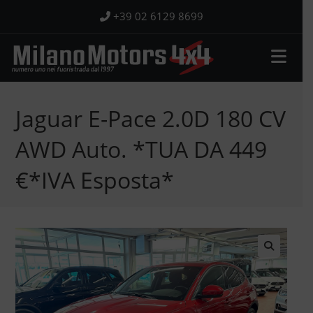
Salta
+39 02 6129 8699
al
contenuto
Jaguar E-Pace 2.0D 180 CV
AWD Auto. *TUA DA 449
€*IVA Esposta*
🔍