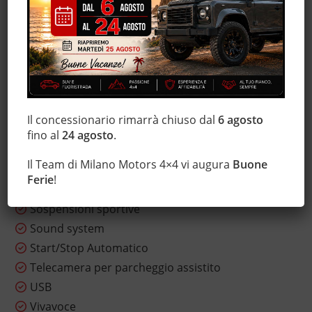
Isofix
Leve al volante
Luci diurne
Marmitta catalitica
Monitoraggio pressione pneumatici
MP3
Il concessionario rimarrà chiuso dal
6 agosto
Park Distance Control
fino al
24 agosto
.
Sedili sportivi
Il Team di Milano Motors 4×4 vi augura
Buone
Sensore di pioggia
Ferie
!
Servosterzo
Sospensioni sportive
Sound system
Start/Stop Automatico
Telecamera per parcheggio assistito
USB
Vivavoce