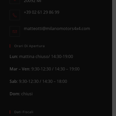
20092 MI
Opens
+39 02 61 29 86 99
in
Opens
a
in
new
matteotti@milanomotors4x4.com
Opens
your
tab
in
application
your
application
Orari Di Apertura
Lun
: mattina chiuso/ 14:30-19:00
Mar – Ven
: 9:30-12:30 / 14:30 – 19:00
Sab
: 9:30-12:30 / 14:30 – 18:00
Dom
: chiusi
Dati Fiscali