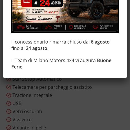
Leve al volante
Luci diurne
Marmitta catalitica
Monitoraggio pressione pneumatici
MP3
Il concessionario rimarrà chiuso dal
6 agosto
Park Distance Control
fino al
24 agosto
.
Sedili sportivi
Il Team di Milano Motors 4×4 vi augura
Buone
Sensore di pioggia
Ferie
!
Servosterzo
Start/Stop Automatico
Telecamera per parcheggio assistito
Trazione integrale
USB
Vetri oscurati
Vivavoce
Volante in pelle