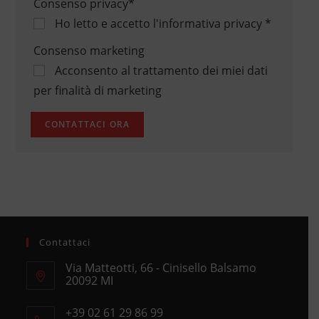
Consenso privacy
*
Ho letto e accetto
l'informativa privacy
*
Consenso marketing
Acconsento al trattamento dei miei dati
per finalità di marketing
Contattaci
Via Matteotti, 66 - Cinisello Balsamo
20092 MI
Opens
+39 02 61 29 86 99
in