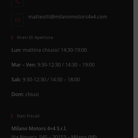
Opens
a
in
new
matteotti@milanomotors4x4.com
Opens
your
tab
in
application
your
application
Orari Di Apertura
Lun
: mattina chiuso/ 14:30-19:00
Mar – Ven
: 9:30-12:30 / 14:30 – 19:00
Sab
: 9:30-12:30 / 14:30 – 18:00
Dom
: chiusi
Dati Fiscali
Milano Motors 4×4 S.r.l.
Via Novara, 545 – 20153 – Milano (MI)