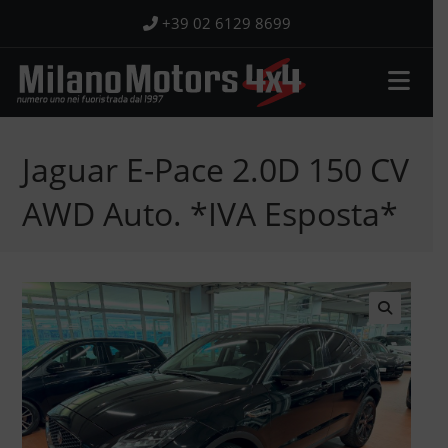
Salta
+39 02 6129 8699
al
contenuto
Jaguar E-Pace 2.0D 150 CV
AWD Auto. *IVA Esposta*
🔍