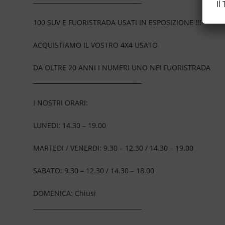
Il
100 SUV E FUORISTRADA USATI IN ESPOSIZIONE !!!
ACQUISTIAMO IL VOSTRO 4X4 USATO
DA OLTRE 20 ANNI I NUMERI UNO NEI FUORISTRADA
____________________________________
I NOSTRI ORARI:
LUNEDI: 14.30 – 19.00
MARTEDI / VENERDI: 9.30 – 12.30 / 14.30 – 19.00
SABATO: 9.30 – 12.30 / 14.30 – 18.00
DOMENICA: Chiusi
____________________________________