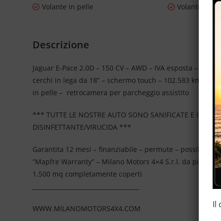
Volante in pelle
Volante mult
Descrizione
Jaguar E-Pace 2.0D – 150 CV – AWD – IVA esposta – cambi
cerchi in lega da 18” – schermo touch – 102.583 km certif
in pelle – retrocamera per parcheggio assistito
*** TUTTE LE NOSTRE AUTO SONO SANIFICATE E IGIEN
DISINFETTANTE/VIRUCIDA ***
Garantita 12 mesi – finanziabile – permute – possibilità 
”Mapfre Warranty” – Milano Motors 4×4 S.r.l. da più di 2
1.500 mq completamente coperti
____________________________________
Il
WWW.MILANOMOTORS4X4.COM
____________________________________