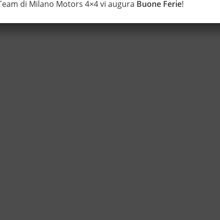
 Team di Milano Motors 4×4 vi augura
Buone Ferie
!