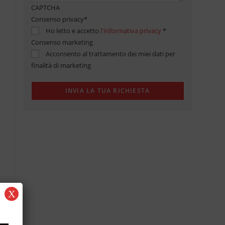
CAPTCHA
Consenso privacy
*
Ho letto e accetto
l'informativa privacy
*
Consenso marketing
Acconsento al trattamento dei miei dati per
finalità di marketing
X