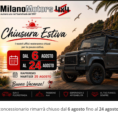
ifunzione
o automatico – Apple/Android CarPlay – navigatore cartografico –
icati e garantiti – euro 6D Temp – volante multifunzione – volante
IZZATE CON TRATTAMENTI DI VAPORE, OZONO E
di estensione della garanzia con i leader del mercato ”Opteven” e
0 anni Numeri Uno Nei Fuoristrada con un’ esposizione da più di
 concessionario rimarrà chiuso dal
6 agosto
fino al
24 agost