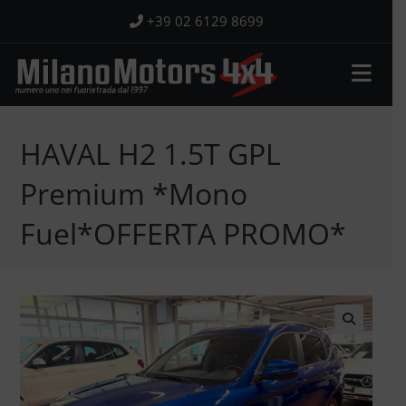
Salta
+39 02 6129 8699
al
contenuto
HAVAL H2 1.5T GPL
Premium *Mono
Fuel*OFFERTA PROMO*
🔍