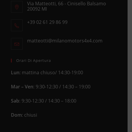
Via Matteotti, 66 - Cinisello Balsamo
20092 MI
Opens
+39 02 61 29 86 99
in
Opens
a
in
new
matteotti@milanomotors4x4.com
Opens
your
tab
in
application
your
application
Orari Di Apertura
Lun
: mattina chiuso/ 14:30-19:00
Mar – Ven
: 9:30-12:30 / 14:30 – 19:00
Sab
: 9:30-12:30 / 14:30 – 18:00
Dom
: chiusi