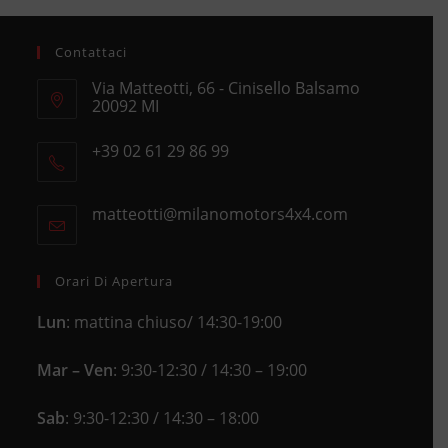
Contattaci
Via Matteotti, 66 - Cinisello Balsamo
20092 MI
Opens
+39 02 61 29 86 99
in
Opens
a
in
new
matteotti@milanomotors4x4.com
Opens
your
tab
in
application
your
application
Orari Di Apertura
Lun
: mattina chiuso/ 14:30-19:00
Mar – Ven
: 9:30-12:30 / 14:30 – 19:00
Sab
: 9:30-12:30 / 14:30 – 18:00