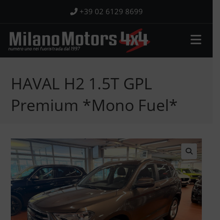
Salta
+39 02 6129 8699
al
contenuto
HAVAL H2 1.5T GPL
Premium *Mono Fuel*
🔍