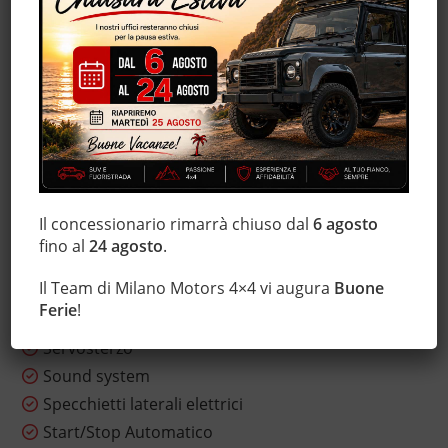
Fendinebbia
Immobilizzatore elettronico
Interni in pelle
Isofix
Luci diurne
Luci diurne LED
Marmitta catalitica
Monitoraggio pressione pneumatici
Il concessionario rimarrà chiuso dal
6 agosto
Regolazione elettrica sedili
fino al
24 agosto
.
Schermo multifunzione interamente digitale
Il Team di Milano Motors 4×4 vi augura
Buone
Sensore di luce
Ferie
!
Sensori di parcheggio posteriori
Servosterzo
Sound system
Specchietti laterali elettrici
Start/Stop Automatico