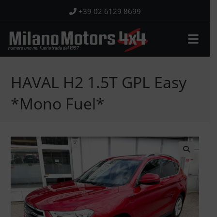
Salta
+39 02 6129 8699
al
contenuto
HAVAL H2 1.5T GPL Easy
*Mono Fuel*
🔍