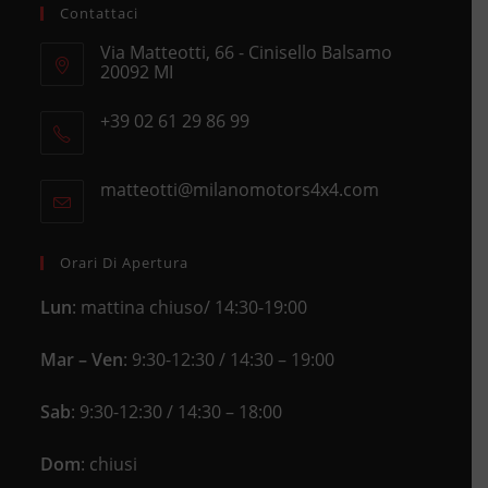
Contattaci
Via Matteotti, 66 - Cinisello Balsamo
20092 MI
Opens
+39 02 61 29 86 99
in
Opens
a
in
new
matteotti@milanomotors4x4.com
Opens
your
tab
in
application
your
application
Orari Di Apertura
Lun
: mattina chiuso/ 14:30-19:00
Mar – Ven
: 9:30-12:30 / 14:30 – 19:00
Sab
: 9:30-12:30 / 14:30 – 18:00
Dom
: chiusi