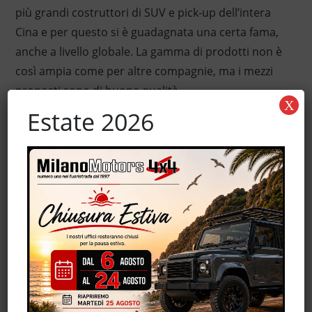
più grandi costruttori di SUV e pick-up dell’intera
Cina e per questo si è guadagnata una certa fama,
anche a livello globale. La gamma di prodotti non è
così ampia come per altre compagnie, ma i mezzi
proposti sono di buona qualità.
X
Estate 2026
Le prime tracce di questa compagnia sul mercato
italiano si hanno nel 2006, con alcuni modelli di
500
Hover
, che montavano un motore 2.4 a benzina
Mitsubishi (disponibile anche in versione GPL).
L’accoglienza del pubblico, pur rimanendo
relativamente fredda, non è stata un disastro
completo e il colosso cinese ha continuato a
commerciare col nostro Paese per diversi anni.
Caratteristica interessante è la politica di