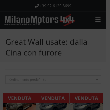
Salta
+39 02 6129 8699
al
contenuto
Great Wall usate: dalla
Cina con furore
Ordinamento predefinito
VENDUTA
VENDUTA
VENDUTA