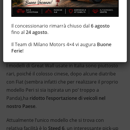
assemblaggio in loco
adottata da Great Wall.
L’azienda ha diverse fabbriche sparse in tutto il
mondo e per incentivare il lavoro locale (evitando
al contempo di pagare dazi sull’importazione di
Il concessionario rimarrà chiuso dal
6 agosto
fino al
24 agosto
.
prodotti esteri), invia solamente la scocca alle
fabbriche satellite, che provvedono in autonomia
Il Team di Milano Motors 4×4 vi augura
Buone
ad assemblare il resto del veicolo.
Ferie
!
Risparmio sulle Great Wall usate, conviene?
I modelli di Great Wall usate in Italia sono piuttosto
rari, poiché il colosso cinese, dopo alcune diatribe
con Fiat (sembra infatti che per realizzare il proprio
modello Peri si sia ispirata un po’ troppo a
Panda),ha
ridotto l’esportazione di veicoli nel
nostro Paese
.
Attualmente l’unico modello che si trova con
relativa facilità è lo
Steed 6
, un interessante pick-up