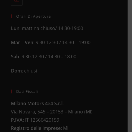
tab
in
application
your
application
Orari Di Apertura
Lun
: mattina chiuso/ 14:30-19:00
Mar – Ven
: 9:30-12:30 / 14:30 – 19:00
Sab
: 9:30-12:30 / 14:30 – 18:00
Dom
: chiusi
Dati Fiscali
Milano Motors 4×4 S.r.l.
Via Novara, 545 – 20153 – Milano (MI)
P.IVA
:
IT 12566420159
Registro delle imprese
:
MI