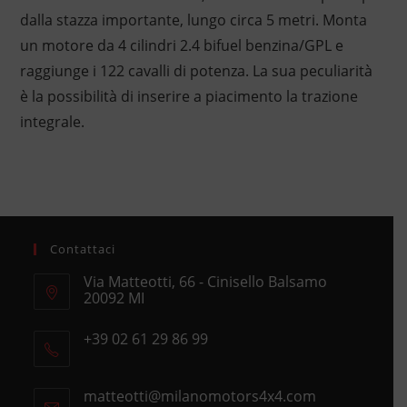
dalla stazza importante, lungo circa 5 metri. Monta
un motore da 4 cilindri 2.4 bifuel benzina/GPL e
raggiunge i 122 cavalli di potenza. La sua peculiarità
è la possibilità di inserire a piacimento la trazione
integrale.
Contattaci
Via Matteotti, 66 - Cinisello Balsamo
20092 MI
Opens
+39 02 61 29 86 99
in
Opens
a
in
new
matteotti@milanomotors4x4.com
Opens
your