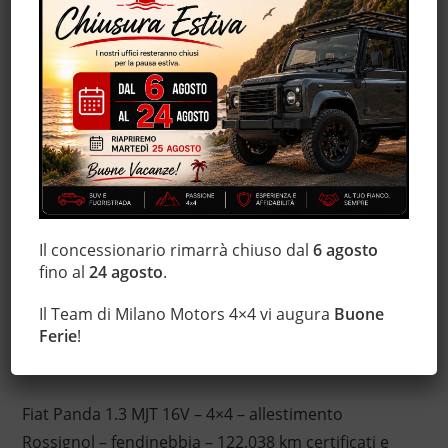
Cerchi in lega
Chiusura centralizzata
Climatizzatore
Controllo automatico clima
Controllo trazione
ESP
Fendinebbia
Immobilizzatore elettronico
Monitoraggio pressione pneumatici
Il concessionario rimarrà chiuso dal
6 agosto
Servosterzo
fino al
24 agosto
.
Trazione integrale
Il Team di Milano Motors 4×4 vi augura
Buone
Ferie
!
Descrizione
Fiat Panda 1.3 MJT 16V – 4×4 – allestimento
Rossignol – fendinebbia – 122.038 km certificati e