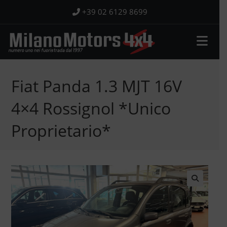
Salta
+39 02 6129 8699
al
contenuto
Fiat Panda 1.3 MJT 16V
4×4 Rossignol *Unico
Proprietario*
🔍