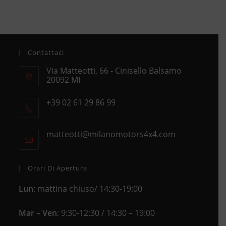
Contattaci
Via Matteotti, 66 - Cinisello Balsamo
20092 MI
Opens
+39 02 61 29 86 99
in
Opens
a
in
new
matteotti@milanomotors4x4.com
Opens
your
tab
in
application
your
application
Orari Di Apertura
Lun
: mattina chiuso/ 14:30-19:00
Mar – Ven
: 9:30-12:30 / 14:30 – 19:00